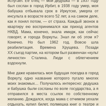
испугает. Ее отец — мой дедушка — в 1937 году
был сослан в город Ирбит, в 1938 году умер, моя
бабушка отбывала срок в Иркутске, умерла от
инсульта в возрасте всего 52 лет, а на самом деле,
как я понял потом, — от страха. Каждый звонок в
квартиру ею воспринимался как приход агентов
НКВД. Мама, конечно, знала имидж, как сейчас
говорят, и города Воркуты. Знал ли об этом я?
Конечно. Но был 1962 год. Вовсю шла
реабилитация. Времена Хрущева. Позади
XX съезд партии, на котором был развенчан «культ
личности» Сталина. Люди с облегчением
вздохнули.
Мне даже нравилась моя будущая поездка в город
Воркуту, одно название которого пугало многих
моих знакомых… Получалось интересно: дедушка
и бабушка были сосланы по воле государства, а я
отправился в места ссылок по собственному
желанию. Дождался, когда мама с отчимом уехали
отдыхать, купил билет, полмешка книг о театре и