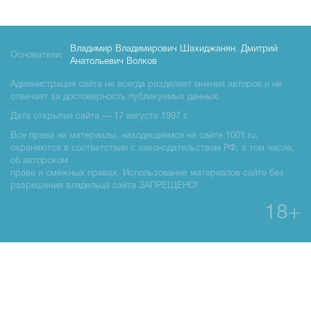
Владимир Владимирович Шахиджанян
,
Дмитрий
Основатели:
Анатольевич Волков
Администрация сайта не всегда разделяет мнения авторов и не
отвечает за достоверность публикуемых данных.
Дата открытия сайта — 17 августа 1997 г.
Все права на материалы, находящиемся на сайте 1001.ru,
охраняются в соответствии с законодательством РФ, в том числе,
об авторском
праве и смежных правах. Использование материалов сайте без
разрешения владельца сайта ЗАПРЕЩЕНО!
18+