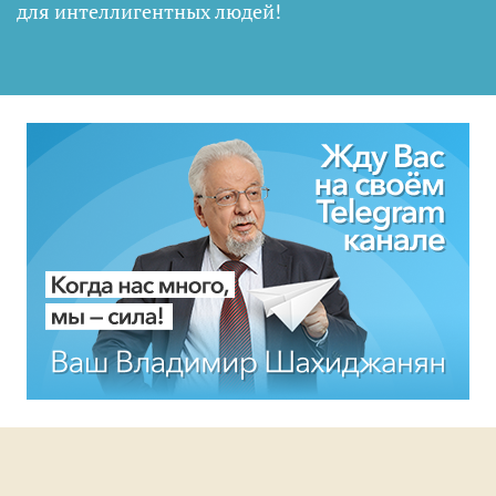
для интеллигентных людей
!