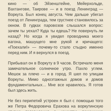
кино — об Эйзенштейне, Мейерхольде,
Вахтангове, Таирове — и в поезд Ленинград —
Воркута. Был конец августа. Чем дальше убегал
поезд от Ленинграда, тем грустнее становилось за
окном. В гудках паровозов слышался вопрос:
зачем ты уехал? Куда ты едешь? Не повернуть ли
назад? Но когда я увидел проводника моего
вагона, машущего мне рукой и кричащего:
«Поехали!» — почему-то стало стыдно именно
перед ним. И я вернулся в поезд.
Прибывал он в Воркуту в 9 часов. Встречало меня
замечательное солнечное утро. Пахло углем.
Мешок за плечо — и в город. Я шел по улицам
Воркуты. Мимо одноэтажных домов и домов
фундаментальных… Мне все нравилось. Я готов
был здесь жить.
Не без перипетий устроен я был с помощью того
же Петра Федоровича Ерахова на воркутинскую