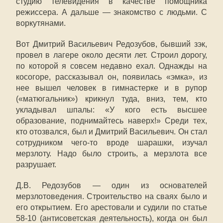
студию телевидения в качестве помощника
режиссера. А дальше — знакомство с людьми. С
воркутянами.
Вот Дмитрий Васильевич Редозубов, бывший зэк,
провел в лагере около десяти лет. Строил дорогу,
по которой я совсем недавно ехал. Однажды на
косогоре, рассказывал он, появилась «эмка», из
нее вышел человек в гимнастерке и в рупор
(«матюгальник») крикнул туда, вниз, тем, кто
укладывал шпалы: «У кого есть высшее
образование, поднимайтесь наверх!» Среди тех,
кто отозвался, был и Дмитрий Васильевич. Он стал
сотрудником чего-то вроде шарашки, изучал
мерзлоту. Надо было строить, а мерзлота все
разрушает.
Д.В. Редозубов — один из основателей
мерзлотоведения. Строительство на сваях было и
его открытием. Его арестовали и судили по статье
58-10 (антисоветская деятельность), когда он был