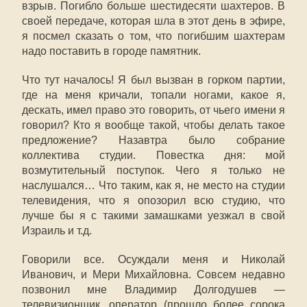
взрыв. Погибло больше шестидесяти шахтеров. В
своей передаче, которая шла в этот день в эфире,
я посмел сказать о том, что погибшим шахтерам
надо поставить в городе памятник.
Что тут началось! Я был вызван в горком партии,
где на меня кричали, топали ногами, какое я,
дескать, имел право это говорить, от чьего имени я
говорил? Кто я вообще такой, чтобы делать такое
предложение? Назавтра было собрание
коллектива студии. Повестка дня: мой
возмутительный поступок. Чего я только не
наслушался… Что таким, как я, не место на студии
телевидения, что я опозорил всю студию, что
лучше бы я с такими замашками уезжал в свой
Израиль и т.д.
Говорили все. Осуждали меня и Николай
Иванович, и Мери Михайловна. Совсем недавно
позвонил мне Владимир Долгодушев —
телевизионщик, оператор (прошло более сорока