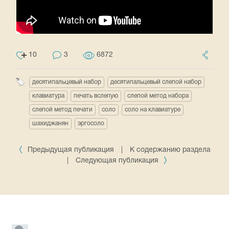
10
3
6872
десятипальцевый набор
десятипальцевый слепой набор
клавиатура
печать вслепую
слепой метод набора
слепой метод печати
соло
соло на клавиатуре
шахиджанян
эргосоло
Предыдущая публикация
|
К содержанию раздела
|
Следующая публикация