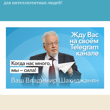
для интеллигентных людей
!