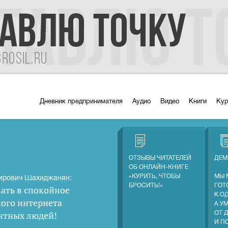
Дневник предпринимателя
Аудио
Видео
Книги
Ку
ОТЗЫВЫ ЧИТАТЕЛЕЙ
ДЕМ
ОБ ОНЛАЙН-КНИГЕ
«КУРИТЬ, ЧТОБЫ
МЫ 
ирович Шахиджанян:
БРОСИТЬ!»
ГОТ
ать в спокойное
К О
кого интернета
А У
нтных людей
!
ОТ 
И П