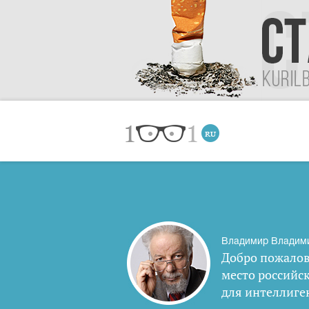
Владимир Владим
Добро пожалов
место российс
для интеллиге