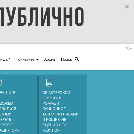
18+
ришь?
Почитайте
Архив
Поиск
ЕНЦ-И-Я
ОБ АКТЁРСКОЙ
ГЛУПОСТИ,
МОЖЕМ
РОММЕ И
ОВИТЬСЯ
БАНИОНИСЕ,
ДНОМУ,
ТАКСИ ЗА ГРИБАМИ
МЕРЕТЬ
И КОШКЕ, НЕ
ДРУГОГО
ОЦЕНИВШЕЙ
О-ДРУГОМУ
«ВЗЯТКУ»