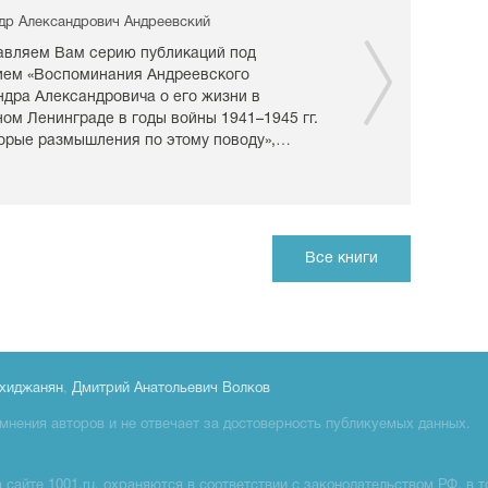
др Александрович Андреевский
авляем Вам серию публикаций под
ием «Воспоминания Андреевского
ндра Александровича о его жизни в
ом Ленинграде в годы войны 1941–1945 гг.
торые размышления по этому поводу»,…
Все книги
хиджанян
,
Дмитрий Анатольевич Волков
мнения авторов и не отвечает за достоверность публикуемых данных.
сайте 1001.ru, охраняются в соответствии с законодательством РФ, в т