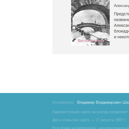
Алексан
Предст
назван
Алекса
блокадн
и неко
Основатели:
Владимир Владимирович Ша
Администрация сайта не всегда разделяет 
Дата открытия сайта — 17 августа 1997 г.
Все права на материалы, находящиемся на 