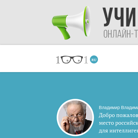
Владимир Владим
Добро пожалов
место российс
для интеллиге