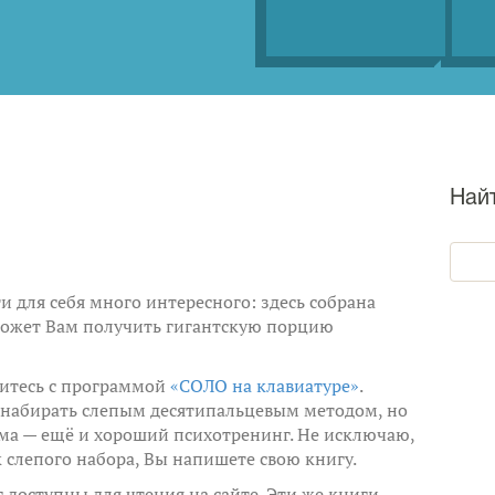
Най
и для себя много интересного: здесь собрана
может Вам получить гигантскую порцию
итесь с программой
«СОЛО на клавиатуре»
.
ь набирать слепым десятипальцевым методом, но
мма — ещё и хороший психотренинг. Не исключаю,
к слепого набора, Вы напишете свою книгу.
доступны для чтения на сайте. Эти же книги