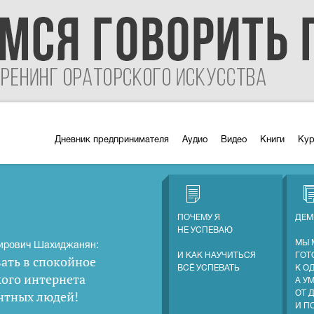
Дневник предпринимателя
Аудио
Видео
Книги
Ку
ПОЧЕМУ Я
ДЕМ
НЕ УСПЕВАЮ
МЫ 
ирович Шахиджанян:
И КАК НАУЧИТЬСЯ
ГОТ
ать в спокойное
ВСЁ УСПЕВАТЬ
К О
кого интернета
А У
нтных людей
!
ОТ 
И П