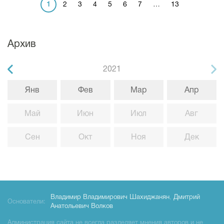
1
2
3
4
5
6
7
…
13
Архив
2021
Янв
Фев
Мар
Апр
Май
Июн
Июл
Авг
Сен
Окт
Ноя
Дек
Владимир Владимирович Шахиджанян
,
Дмитрий
Основатели:
Анатольевич Волков
Администрация сайта не всегда разделяет мнения авторов и не