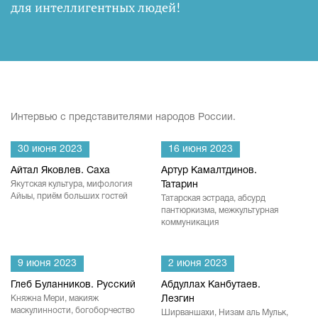
для интеллигентных людей
!
Интервью с представителями народов России.
30 июня 2023
16 июня 2023
Айтал Яковлев. Саха
Артур Камалтдинов.
Якутская культура, мифология
Татарин
Айыы, приём больших гостей
Татарская эстрада, абсурд
пантюркизма, межкультурная
коммуникация
9 июня 2023
2 июня 2023
Глеб Буланников. Русский
Абдуллах Канбутаев.
Княжна Мери, макияж
Лезгин
маскулинности, богоборчество
Ширваншахи, Низам аль Мульк,