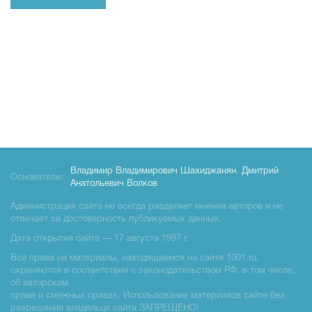
Владимир Владимирович Шахиджанян
,
Дмитрий
Основатели:
Анатольевич Волков
Администрация сайта не всегда разделяет мнения авторов и не
отвечает за достоверность публикуемых данных.
Дата открытия сайта — 17 августа 1997 г.
Все права на материалы, находящиемся на сайте 1001.ru,
охраняются в соответствии с законодательством РФ, в том числе,
об авторском
праве и смежных правах. Использование материалов сайте без
разрешения владельца сайта ЗАПРЕЩЕНО!