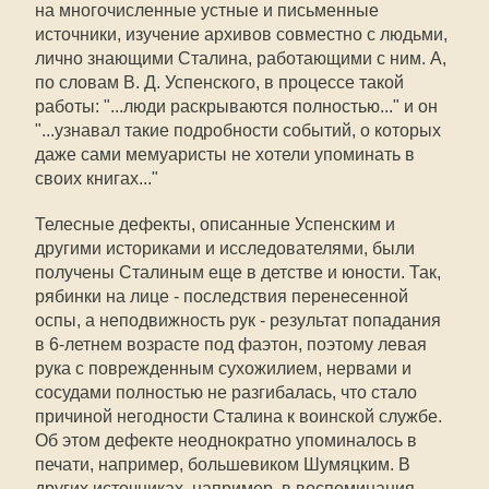
на многочисленные устные и письменные
источники, изучение архивов совместно с людьми,
лично знающими Сталина, работающими с ним. А,
по словам В. Д. Успенского, в процессе такой
работы: "...люди раскрываются полностью..." и он
"...узнавал такие подробности событий, о которых
даже сами мемуаристы не хотели упоминать в
своих книгах..."
Телесные дефекты, описанные Успенским и
другими историками и исследователями, были
получены Сталиным еще в детстве и юности. Так,
рябинки на лице - последствия перенесенной
оспы, а неподвижность рук - результат попадания
в 6-летнем возрасте под фаэтон, поэтому левая
рука с поврежденным сухожилием, нервами и
сосудами полностью не разгибалась, что стало
причиной негодности Сталина к воинской службе.
Об этом дефекте неоднократно упоминалось в
печати, например, большевиком Шумяцким. В
других источниках, например, в воспоминания