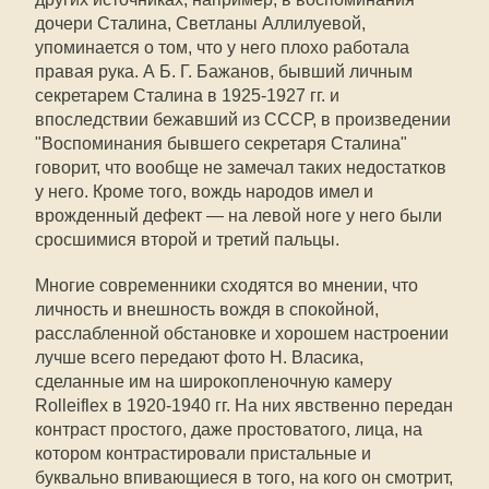
дочери Сталина, Светланы Аллилуевой,
упоминается о том, что у него плохо работала
правая рука. А Б. Г. Бажанов, бывший личным
секретарем Сталина в 1925-1927 гг. и
впоследствии бежавший из СССР, в произведении
"Воспоминания бывшего секретаря Сталина"
говорит, что вообще не замечал таких недостатков
у него. Кроме того, вождь народов имел и
врожденный дефект — на левой ноге у него были
сросшимися второй и третий пальцы.
Многие современники сходятся во мнении, что
личность и внешность вождя в спокойной,
расслабленной обстановке и хорошем настроении
лучше всего передают фото Н. Власика,
сделанные им на широкопленочную камеру
Rolleiflex в 1920-1940 гг. На них явственно передан
контраст простого, даже простоватого, лица, на
котором контрастировали пристальные и
буквально впивающиеся в того, на кого он смотрит,