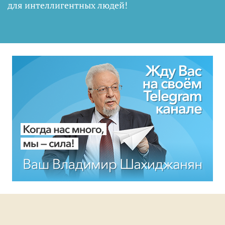
для интеллигентных людей
!