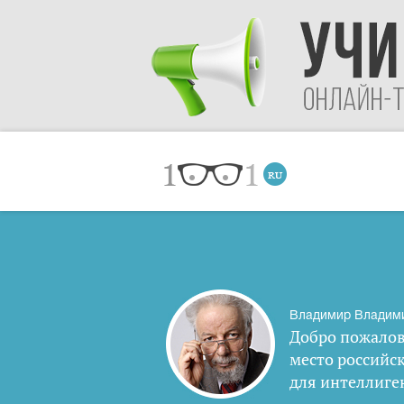
Владимир Владим
Добро пожалов
место российс
для интеллиге