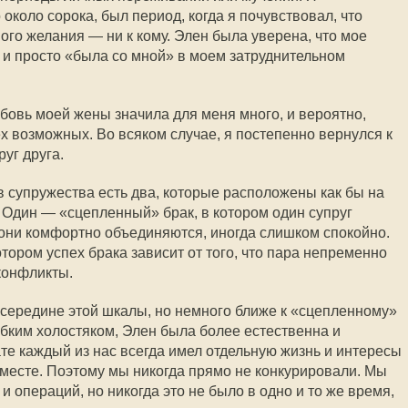
 около сорока, был период, когда я почувствовал, что
го желания — ни к кому. Элен была уверена, что мое
 и просто «была со мной» в моем затруднительном
овь моей жены значила для меня много, и вероятно,
х возможных. Во всяком случае, я постепенно вернулся к
уг друга.
пов супружества есть два, которые расположены как бы на
Один — «сцепленный» брак, в котором один супруг
и они комфортно объединяются, иногда слишком спокойно.
тором успех брака зависит от того, что пара непременно
конфликты.
осередине этой шкалы, но немного ближе к «сцепленному»
обким холостяком, Элен была более естественна и
те каждый из нас всегда имел отдельную жизнь и интересы
вместе. Поэтому мы никогда прямо не конкурировали. Мы
 операций, но никогда это не было в одно и то же время,