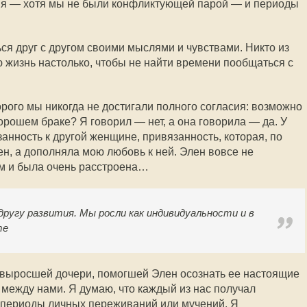
ния — хотя мы не были конфликтующей парой — и периоды
ся друг с другом своими мыслями и чувствами. Никто из
ю жизнь настолько, чтобы не найти времени пообщаться с
орого мы никогда не достигали полного согласия: возможно
орошем браке? Я говорил — нет, а она говорила — да. У
анность к другой женщине, привязанность, которая, по
н, а дополняла мою любовь к ней. Элен вовсе не
ом и была очень расстроена…
другу развития. Мы росли как индивидуальности и в
те
 выросшей дочери, помогшей Элен осознать ее настоящие
 между нами. Я думаю, что каждый из нас получал
 периоды личных переживаний или мучений. Я