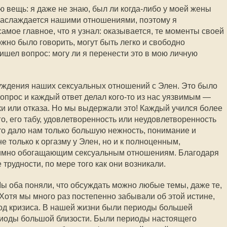
 вещь: я даже не знаю, был ли когда-либо у моей жены
а наслаждается нашими отношениями, поэтому я
самое главное, что я узнал: оказывается, те моменты своей
жно было говорить, могут быть легко и свободно
шел вопрос: могу ли я перенести это в мою личную
уждения наших сексуальных отношений с Элен. Это было
опрос и каждый ответ делал кого-то из нас уязвимым —
ки или отказа. Но мы выдержали это! Каждый учился более
о, его табу, удовлетворенность или неудовлетворенность
то дало нам только большую нежность, понимание и
е только к оргазму у Элен, но и к полноценным,
аимно обогащающим сексуальным отношениям. Благодаря
трудности, по мере того как они возникали.
Мы оба поняли, что обсуждать можно любые темы, даже те,
Хотя мы много раз постепенно забывали об этой истине,
од кризиса. В нашей жизни были периоды большей
ериоды большой близости. Были периоды настоящего