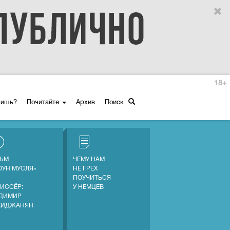
18+
ришь?
Почитайте
Архив
Поиск
ЬМ
ЧЕМУ НАМ
ОУН МУСЛЯ»
НЕ ГРЕХ
ПОУЧИТЬСЯ
ИССЁР:
У НЕМЦЕВ
ДИМИР
ХИДЖАНЯН