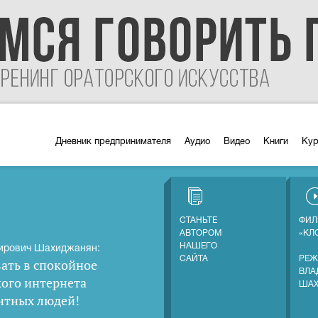
Дневник предпринимателя
Аудио
Видео
Книги
Ку
СТАНЬТЕ
ФИЛ
АВТОРОМ
«КЛ
НАШЕГО
ирович Шахиджанян:
САЙТА
РЕЖ
ать в спокойное
ВЛА
кого интернета
ША
нтных людей
!