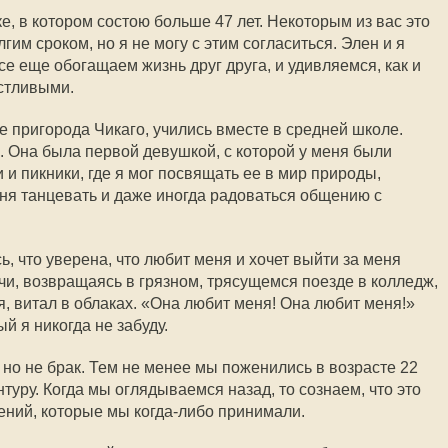
ке, в котором состою больше 47 лет. Некоторым из вас это
гим сроком, но я не могу с этим согласиться. Элен и я
се еще обогащаем жизнь друг друга, и удивляемся, как и
стливыми.
е пригорода Чикаго, учились вместе в средней школе.
. Она была первой девушкой, с которой у меня были
 и пикники, где я мог посвящать ее в мир природы,
ня танцевать и даже иногда радоваться общению с
 что уверена, что любит меня и хочет выйти за меня
очи, возвращаясь в грязном, трясущемся поезде в колледж,
я, витал в облаках. «Она любит меня! Она любит меня!»
й я никогда не забуду.
но не брак. Тем не менее мы поженились в возрасте 22
нтуру. Когда мы оглядываемся назад, то сознаем, что это
ний, которые мы когда-либо принимали.