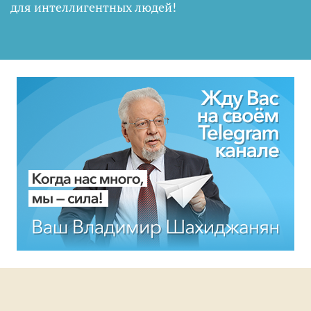
для интеллигентных людей
!