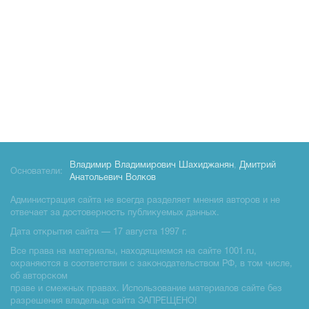
Владимир Владимирович Шахиджанян
,
Дмитрий
Основатели:
Анатольевич Волков
Администрация сайта не всегда разделяет мнения авторов и не
отвечает за достоверность публикуемых данных.
Дата открытия сайта — 17 августа 1997 г.
Все права на материалы, находящиемся на сайте 1001.ru,
охраняются в соответствии с законодательством РФ, в том числе,
об авторском
праве и смежных правах. Использование материалов сайте без
разрешения владельца сайта ЗАПРЕЩЕНО!