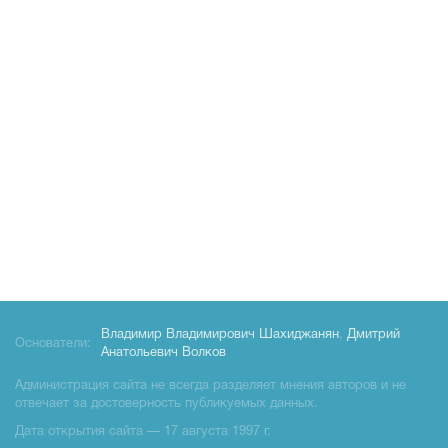
Владимир Владимирович Шахиджанян
,
Дмитрий
Основатели:
Анатольевич Волков
Администрация сайта не всегда разделяет мнения авторов и не
отвечает за достоверность публикуемых данных.
Дата открытия сайта — 17 августа 1997 г.