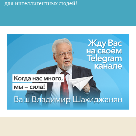
для интеллигентных людей
!