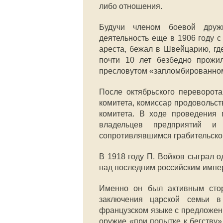
либо отношения.
Будучи членом боевой друж
деятельность еще в 1906 году с
ареста, бежал в Швейцарию, гд
почти 10 лет безбедно прожи
пресловутом «запломбированном
После октябрьского переворота
комитета, комиссар продовольст
комитета. В ходе проведения 
владельцев предприятий и
сопротивлявшимся грабительском
В 1918 году П. Войков сыграл 
над последним российским импер
Именно он был активным стор
заключения царской семьи в
французском языке с предложени
оружие «при попытке к бегству»