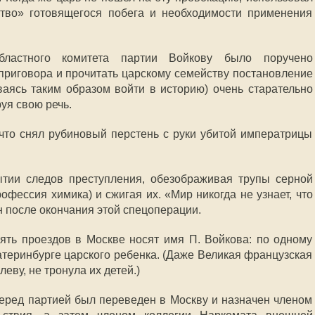
ство» готовящегося побега и необходимости применения
бластного комитета партии Войкову было поручено
приговора и прочитать царскому семейству постановление
ваясь таким образом войти в историю) очень старательно
уя свою речь.
что снял рубиновый перстень с руки убитой императрицы
ытии следов преступления, обезображивая трупы серной
рофессия химика) и сжигая их. «Мир никогда не узнает, что
н после окончания этой спецоперации.
пять проездов в Москве носят имя П. Войкова: по одному
катеринбурге царского ребенка. (Даже Великая французская
еву, не тронула их детей.)
перед партией был переведен в Москву и назначен членом