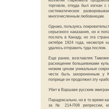
коллегии Наркомата продовол
торговли, откуда был изгнан с
систематическое разворовы
многочисленным любовницам.
Однако, пользуясь покровительс
серьезного наказания, но и поп
послать в Канаду, но эта стран
октябре 1924 года, несмотря н
удалось отправить туда послом.
Еще ранее, возглавляя Таможе
расхищении большевиками культ
низким ценам уникальные сокро
чести быть захороненным у К
поприще он продолжил эту «работ
Убит в Варшаве русским эмигран
Парадоксально, но в то время к
за № 214-П08 репрессии, ко