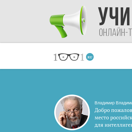
Владимир Владим
Добро пожалов
место российс
для интеллиге