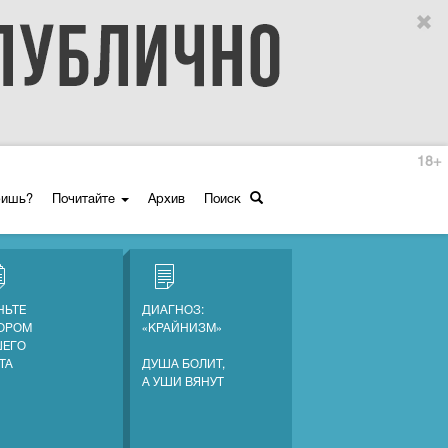
18+
ришь?
Почитайте
Архив
Поиск
НЬТЕ
ДИАГНОЗ:
ОРОМ
«КРАЙНИЗМ»
ЕГО
ТА
ДУША БОЛИТ,
А УШИ ВЯНУТ