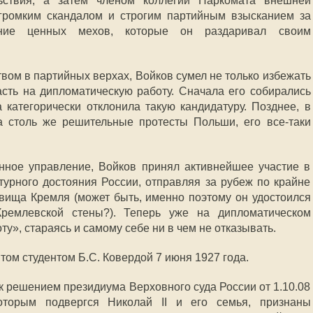
ьствия, а затем членом коллегии Наркомата внешней
 громким скандалом и строгим партийным взысканием за
вание ценных мехов, которые он раздаривал своим
твом в партийных верхах, Войков сумел не только избежать
асть на дипломатическую работу. Сначала его собирались
а категорически отклонила такую кандидатуру. Позднее, в
а столь же решительные протесты Польши, его все-таки
нное управление, Войков принял активнейшее участие в
урного достояния России, отправляя за рубеж по крайне
вища Кремля (может быть, именно поэтому он удостоился
ремлевской стены?). Теперь уже на дипломатическом
у», стараясь и самому себе ни в чем не отказывать.
том студентом Б.С. Ковердой 7 июня 1927 года.
ак решением президиума Верховного суда России от 1.10.08
торым подвергся Николай II и его семья, признаны