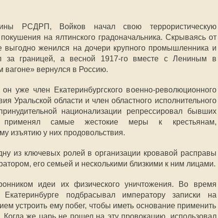
ины РСДРП, Войков начал свою террористическую
 покушения на ялтинского градоначальника. Скрываясь от
е выгодно женился на дочери крупного промышленника и
л за границей, а весной 1917-го вместе с Лениным в
 вагоне» вернулся в Россию.
 он уже член Екатеринбургского военно-революционного
вия Уральской области и член областного исполнительного
принудительной национализации репрессировал бывших
 применял самые жестокие меры к крестьянам,
у изъятию у них продовольствия.
одну из ключевых ролей в организации кровавой расправы
атором, его семьей и несколькими близкими к ним лицами.
онником идеи их физического уничтожения. Во время
 Екатеринбурге подбрасывал императору записки на
ем устроить ему побег, чтобы иметь основание применить
. Когда же царь не пошел на эту провокацию, использовал