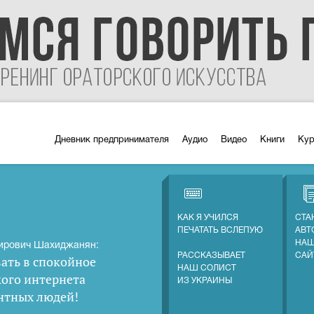
Дневник предпринимателя
Аудио
Видео
Книги
Ку
КАК Я УЧИЛСЯ
СТА
ПЕЧАТАТЬ ВСЛЕПУЮ
АВТ
НАШ
ирович Шахиджанян:
РАССКАЗЫВАЕТ
САЙ
ать в спокойное
НАШ СОЛИСТ
кого интернета
ИЗ УКРАИНЫ
нтных людей
!