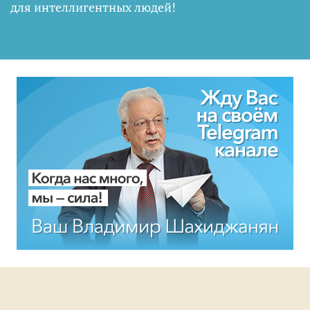
для интеллигентных людей
!