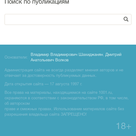
Поиск по публикациям
Владимир Владимирович Шахиджанян
,
Дмитрий
Основатели:
Анатольевич Волков
Администрация сайта не всегда разделяет мнения авторов и не
отвечает за достоверность публикуемых данных.
Дата открытия сайта — 17 августа 1997 г.
Все права на материалы, находящиемся на сайте 1001.ru,
охраняются в соответствии с законодательством РФ, в том числе,
об авторском
праве и смежных правах. Использование материалов сайте без
разрешения владельца сайта ЗАПРЕЩЕНО!
18+