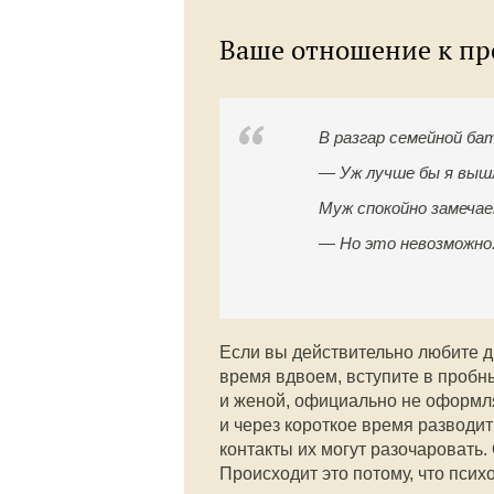
Ваше отношение к п
В разгар семейной ба
— Уж лучше бы я вышл
Муж спокойно замеча
— Но это невозможно:
Если вы действительно любите др
время вдвоем, вступите в пробны
и женой, официально не оформля
и через короткое время разводи
контакты их могут разочаровать
Происходит это потому, что пси