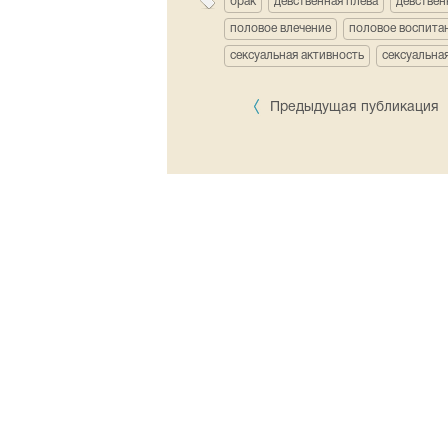
брак
девственная плева
девствен
половое влечение
половое воспита
сексуальная активность
сексуальна
Предыдущая публикация