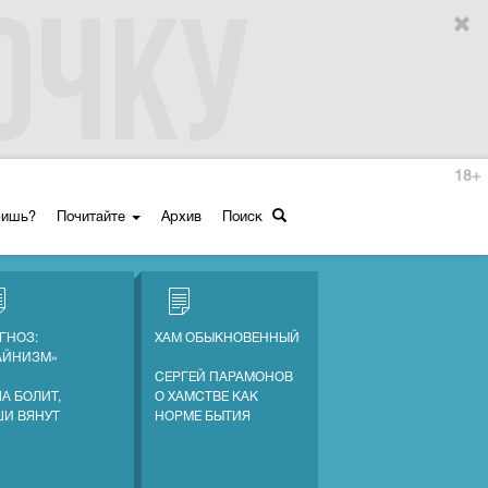
18+
ришь?
Почитайте
Архив
Поиск
ГНОЗ:
ХАМ ОБЫКНОВЕННЫЙ
АЙНИЗМ»
СЕРГЕЙ ПАРАМОНОВ
А БОЛИТ,
О ХАМСТВЕ КАК
ШИ ВЯНУТ
НОРМЕ БЫТИЯ