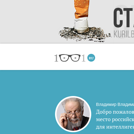
Владимир Владим
Добро пожалов
место российс
для интеллиге