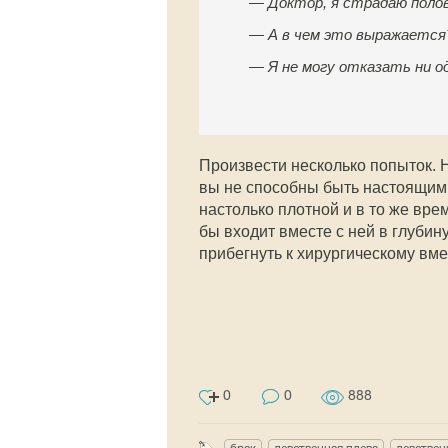
— Доктор, я страдаю поло
— А в чем это выражается
— Я не могу отказать ни о
Произвести несколько попыток. Ни
вы не способны быть настоящим 
настолько плотной и в то же вре
бы входит вместе с ней в глубин
прибегнуть к хирургическому вме
0
0
888