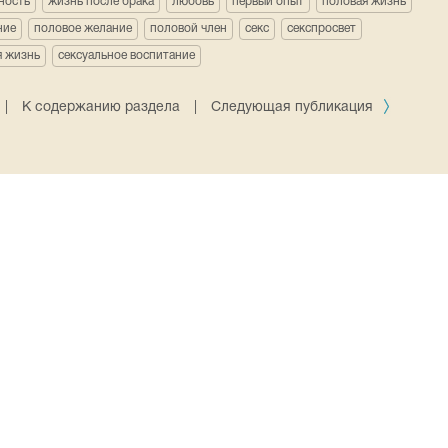
ность
жизнь после брака
любовь
первый опыт
половая жизнь
ние
половое желание
половой член
секс
секспросвет
я жизнь
сексуальное воспитание
|
К содержанию раздела
|
Следующая публикация