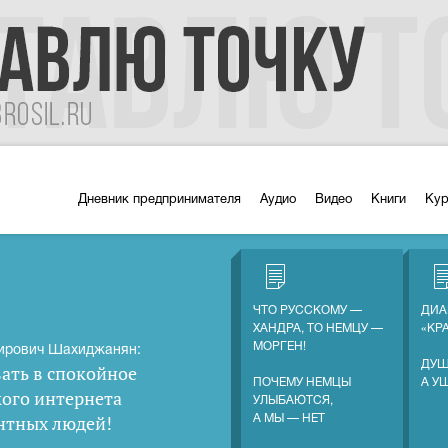
Дневник предпринимателя
Аудио
Видео
Книги
Ку
ЧТО РУССКОМУ —
ДИА
ХАНДРА, ТО НЕМЦУ —
«КР
МОРГЕН!
ирович Шахиджанян:
ДУШ
ать в спокойное
ПОЧЕМУ НЕМЦЫ
А У
кого интернета
УЛЫБАЮТСЯ,
нтных людей
!
А МЫ — НЕТ