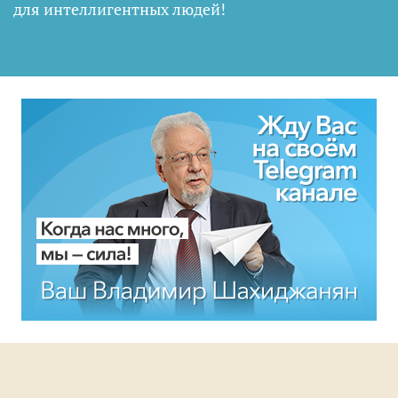
для интеллигентных людей
!