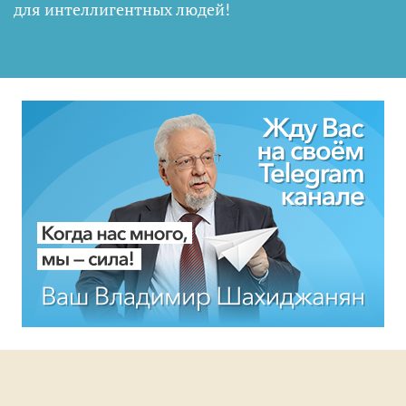
для интеллигентных людей
!