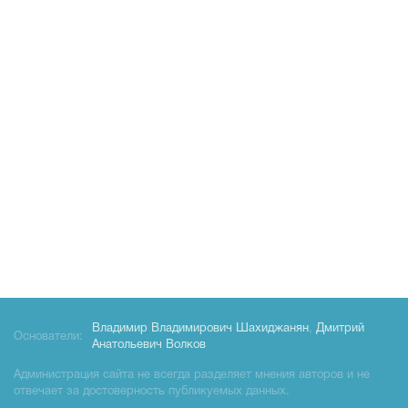
Владимир Владимирович Шахиджанян
,
Дмитрий
Основатели:
Анатольевич Волков
Администрация сайта не всегда разделяет мнения авторов и не
отвечает за достоверность публикуемых данных.