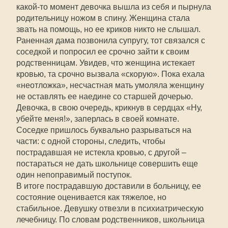
какой-то момент девочка вышла из себя и пырнула
родительницу ножом в спину. Женщина стала
звать на помощь, но ее криков никто не слышал.
Раненная дама позвонила супругу, тот связался с
соседкой и попросил ее срочно зайти к своим
родственницам. Увидев, что женщина истекает
кровью, та срочно вызвала «скорую». Пока ехала
«неотложка», несчастная мать умоляла женщину
не оставлять ее наедине со старшей дочерью.
Девочка, в свою очередь, крикнув в сердцах «Ну,
убейте меня!», заперлась в своей комнате.
Соседке пришлось буквально разрываться на
части: с одной стороны, следить, чтобы
пострадавшая не истекла кровью, с другой –
постараться не дать школьнице совершить еще
один непоправимый поступок.
В итоге пострадавшую доставили в больницу, ее
состояние оценивается как тяжелое, но
стабильное. Девушку отвезли в психиатрическую
лечебницу. По словам родственников, школьница