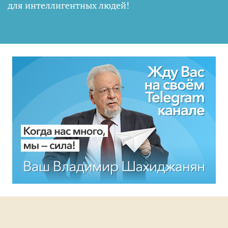
для интеллигентных людей
!