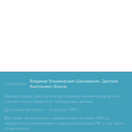
Владимир Владимирович Шахиджанян
,
Дмитрий
Основатели:
Анатольевич Волков
Администрация сайта не всегда разделяет мнения авторов и не
отвечает за достоверность публикуемых данных.
Дата открытия сайта — 17 августа 1997 г.
Все права на материалы, находящиемся на сайте 1001.ru,
охраняются в соответствии с законодательством РФ, в том числе,
об авторском