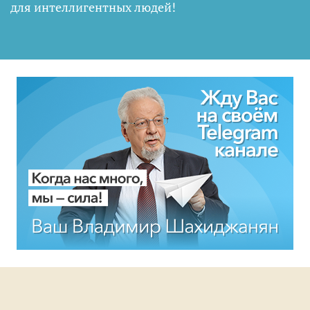
для интеллигентных людей
!