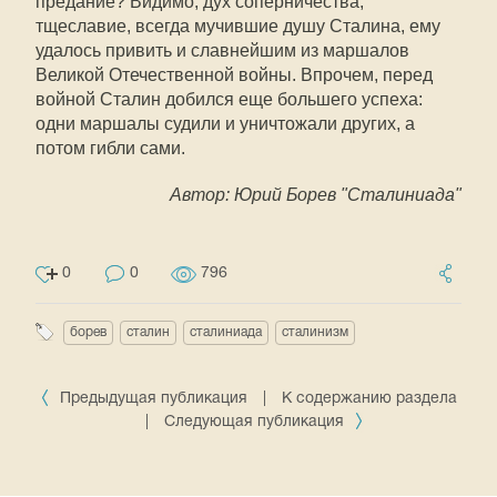
предание? Видимо, дух соперничества,
тщеславие, всегда мучившие душу Сталина, ему
удалось привить и славнейшим из маршалов
Великой Отечественной войны. Впрочем, перед
войной Сталин добился еще большего успеха:
одни маршалы судили и уничтожали других, а
потом гибли сами.
Автор: Юрий Борев "Сталиниада"
0
0
796
борев
сталин
сталиниада
сталинизм
Предыдущая публикация
|
К содержанию раздела
|
Следующая публикация