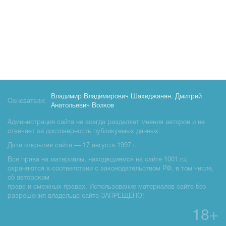
Владимир Владимирович Шахиджанян
,
Дмитрий
Основатели:
Анатольевич Волков
Администрация сайта не всегда разделяет мнения авторов и не
отвечает за достоверность публикуемых данных.
Дата открытия сайта — 17 августа 1997 г.
Все права на материалы, находящиемся на сайте 1001.ru,
охраняются в соответствии с законодательством РФ, в том числе,
об авторском
праве и смежных правах. Использование материалов сайте без
разрешения владельца сайта ЗАПРЕЩЕНО!
18+