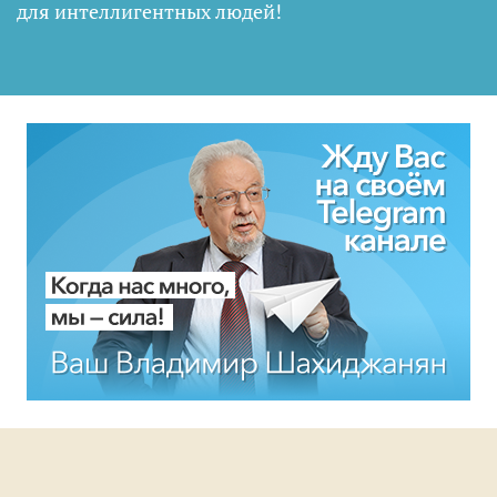
для интеллигентных людей
!