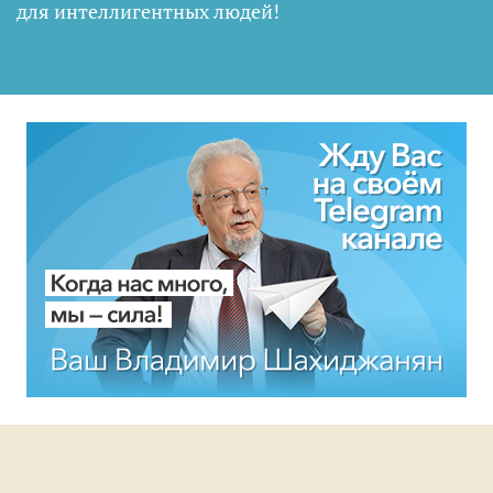
для интеллигентных людей
!