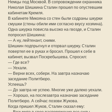
Немцы под Москвой. В сопровождении охранника
Николая Шишкина Сталин прошел по опустевшим
кабинетам Кремля.
В кабинете Микояна со стен были содраны шкурки
смушки (стены обили ими согласно вкусу хозяина).
Одна шкурка повисла высоко на гвозде, и Сталин
попросил Шишкина:
— А ну, лейтенант, сними.
Шишкин подпрыгнул и оторвал шкурку. Сталин
повертел ее в руках и бросил. Прошел к себе в
кабинет, вызвал Поскребышева. Спросил:
— Где все?
— Уехали.
— Верни всех, собери. На завтра назначаю
заседание Политбюро.
Успеешь?
— До завтра не успею. Многие уже далеко уехали.
— Хорошо, на послезавтра назначаю заседание
Политбюро. А сейчас позови Жукова.
Когда пришел Жуков, Сталин сказал ему:
— Возьмите в свое распоряжение все силы,