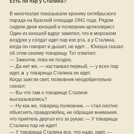
Есть ли пар у Сталина?
В кинотеатре показывали хронику октябрьского
парада на Красной площади 1941 года. Рядом
сидели двое юношей и полковник-артиллерист.
Один из юношей вдруг заметил, что в морозном
воздухе у солдат идет пар изо рта, а у Сталина,
когда он говорит и дышит, не идет… Юноша сказал
об этом своему товарищу. Тот ответил:
— Замолчи, пока не поздно.
— Да нет же, — настаивал первый, — у всех пар
идет,
а
у товарища Сталина не идет.
Когда зажгли свет, полковник неодобрительно
сказал:
— Вы что там о товарище Сталине
высказывались?
— Ну как же, товарищ полковник, — стал охотно
объяснять правдолюбец, не обращая внимания,
что приятель дергал его за рукав: — У товарища
Сталина пар не идет!
— У товарища Сталина все, что надо, идет, —