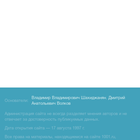
Владимир Владимирович Шахиджанян
,
Дмитрий
Основатели:
Анатольевич Волков
Администрация сайта не всегда разделяет мнения авторов и не
отвечает за достоверность публикуемых данных.
Дата открытия сайта — 17 августа 1997 г.
Все права на материалы, находящиемся на сайте 1001.ru,