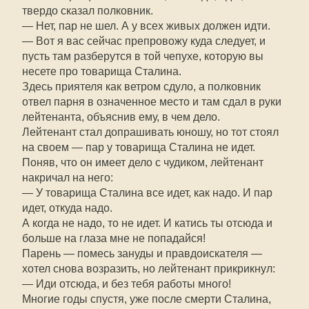
твердо сказал полковник.
— Нет, пар не шел. А у всех живых должен идти.
— Вот я вас сейчас препровожу куда следует, и
пусть там разберутся в той чепухе, которую вы
несете про товарища Сталина.
Здесь приятеля как ветром сдуло, а полковник
отвел парня в означенное место и там сдал в руки
лейтенанта, объяснив ему, в чем дело.
Лейтенант стал допрашивать юношу, но тот стоял
на своем — пар у товарища Сталина не идет.
Поняв, что он имеет дело с чудиком, лейтенант
накричал на него:
— У товарища Сталина все идет, как надо. И пар
идет, откуда надо.
А когда не надо, то не идет. И катись ты отсюда и
больше на глаза мне не попадайся!
Парень — помесь зануды и правдоискателя —
хотел снова возразить, но лейтенант прикрикнул:
— Иди отсюда, и без тебя работы много!
Многие годы спустя, уже после смерти Сталина,