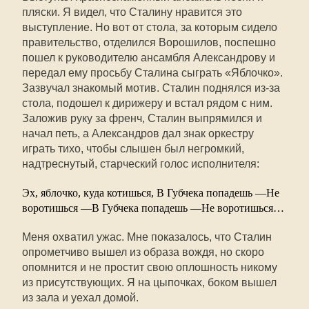
пляски. Я видел, что Сталину нравится это
выступление. Но вот от стола, за которым сидело
правительство, отделился Ворошилов, поспешно
пошел к руководителю ансамбля Александрову и
передал ему просьбу Сталина сыграть «Яблочко».
Зазвучал знакомый мотив. Сталин поднялся из-за
стола, подошел к дирижеру и встал рядом с ним.
Заложив руку за френч, Сталин выпрямился и
начал петь, а Александров дал знак оркестру
играть тихо, чтобы слышен был негромкий,
надтреснутый, старческий голос исполнителя:
Эх, яблочко, куда котишься, В Губчека попадешь —Не
воротишься —В Губчека попадешь —Не воротишься…
Меня охватил ужас. Мне показалось, что Сталин
опрометчиво вышел из образа вождя, но скоро
опомнится и не простит свою оплошность никому
из присутствующих. Я на цыпочках, боком вышел
из зала и уехал домой.