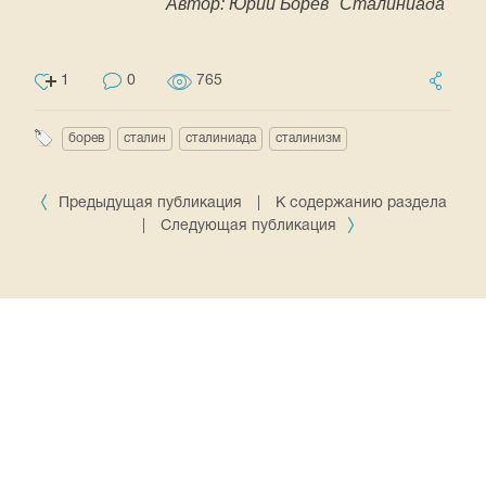
Автор: Юрий Борев "Сталиниада"
1
0
765
борев
сталин
сталиниада
сталинизм
Предыдущая публикация
|
К содержанию раздела
|
Следующая публикация