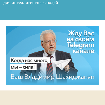
для интеллигентных людей
!