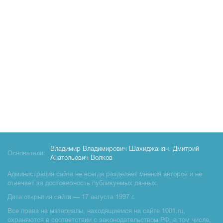
Владимир Владимирович Шахиджанян
,
Дмитрий
Основатели:
Анатольевич Волков
Администрация сайта не всегда разделяет мнения авторов и не
отвечает за достоверность публикуемых данных.
Дата открытия сайта — 17 августа 1997 г.
Все права на материалы, находящиемся на сайте 1001.ru,
охраняются в соответствии с законодательством РФ, в том числе,