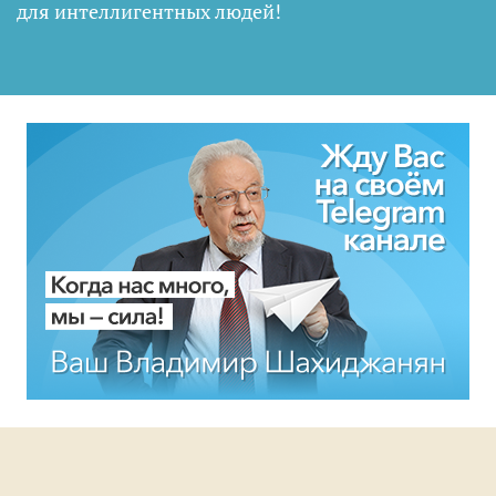
для интеллигентных людей
!