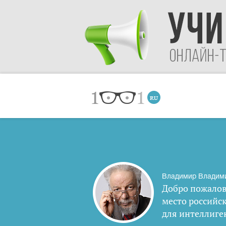
Владимир Владим
Добро пожалов
место российс
для интеллиге