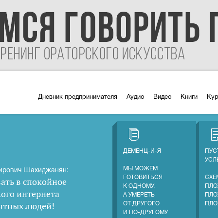
Дневник предпринимателя
Аудио
Видео
Книги
Ку
ДЕМЕНЦ-И-Я
ПУС
УС
МЫ МОЖЕМ
ирович Шахиджанян:
ГОТОВИТЬСЯ
СХЕ
ать в спокойное
К ОДНОМУ,
ПЛО
кого интернета
А УМЕРЕТЬ
ПЛО
нтных людей
!
ОТ ДРУГОГО
ПЛО
И ПО-ДРУГОМУ