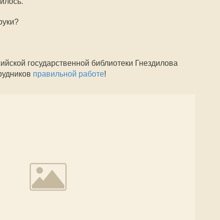
илось.
руки?
ссийской государственной библиотеки Гнездилова
рудников
правильной работе
!