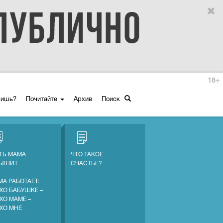
18+
ришь?
Почитайте
Архив
Поиск
ТЬ МАМА
ЧТО ТАКОЕ
ЛЫШИТ
СЧАСТЬЕ?
МА РАБОТАЕТ:
ХО БАБУШКЕ –
ХО МАМЕ –
ХО МНЕ