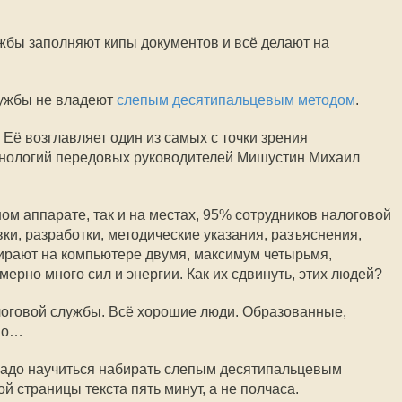
жбы заполняют кипы документов и всё делают на
лужбы не владеют
слепым десятипальцевым методом
.
 Её возглавляет один из самых с точки зрения
нологий передовых руководителей Мишустин Михаил
ном аппарате, так и на местах, 95% сотрудников налоговой
вки, разработки, методические указания, разъяснения,
ирают на компьютере двумя, максимум четырьмя,
мерно много сил и энергии. Как их сдвинуть, этих людей?
логовой службы. Всё хорошие люди. Образованные,
 но…
о надо научиться набирать слепым десятипальцевым
й страницы текста пять минут, а не полчаса.