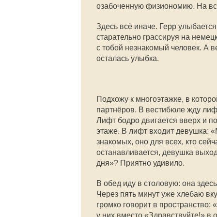
озабоченную физиономию. На вс
Здесь всё иначе. Герр улыбается
старательно грассируя на немец
с тобой незнакомый человек. А ве
осталась улыбка.
Подхожу к многоэтажке, в котор
партнёров. В вестибюле жду лифт
Лифт бодро двигается вверх и по
этаже. В лифт входит девушка: «
знакомых, оно для всех, кто сей
останавливается, девушка выход
дня»? Приятно удивило.
В обед иду в столовую: она здес
Через пять минут уже хлебаю вку
громко говорит в пространство:
у них вместо «Здравствуйте!» в 