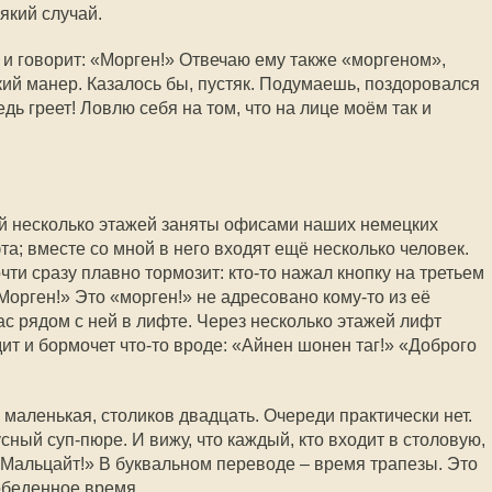
який случай.
 и говорит: «Морген!» Отвечаю ему также «моргеном»,
кий манер. Казалось бы, пустяк. Подумаешь, поздоровался
дь греет! Ловлю себя на том, что на лице моём так и
ой несколько этажей заняты офисами наших немецких
а; вместе со мной в него входят ещё несколько человек.
чти сразу плавно тормозит: кто-то нажал кнопку на третьем
Морген!» Это «морген!» не адресовано кому-то из её
час рядом с ней в лифте. Через несколько этажей лифт
ит и бормочет что-то вроде: «Айнен шонен таг!» «Доброго
ь маленькая, столиков двадцать. Очереди практически нет.
сный суп-пюре. И вижу, что каждый, кто входит в столовую,
 «Мальцайт!» В буквальном переводе – время трапезы. Это
обеденное время.