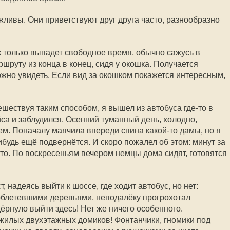
ежливы. Они приветствуют друг друга часто, разнообразно
к только выпадет свободное время, обычно сажусь в
ршруту из конца в конец, сидя у окошка. Получается
ожно увидеть. Если вид за окошком покажется интересным,
шествуя таким способом, я вышел из автобуса где-то в
са и заблудился. Осенний туманный день, холодно,
ем. Поначалу маячила впереди спина какой-то дамы, но я
нибудь ещё подвернётся. И скоро пожалел об этом: минут за
кто. По воскресеньям вечером немцы дома сидят, готовятся
 надеясь выйти к шоссе, где ходит автобус, но нет:
 облетевшими деревьями, неподалёку прогрохотал
дёрнуло выйти здесь! Нет же ничего особенного.
илых двухэтажных домиков! Фонтанчики, гномики под