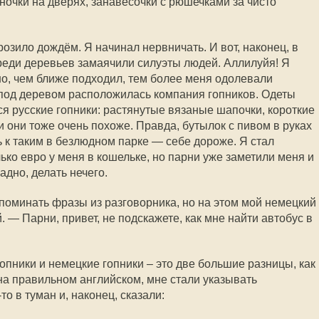
еночки на дверях, занавесочки с рюшечками за чисто
розило дождём. Я начинал нервничать. И вот, наконец, в
реди деревьев замаячили силуэты людей. Аллилуйя! Я
но, чем ближе подходил, тем более меня одолевали
под деревом расположилась компания гопников. Одеты
ся русские гопники: растянутые вязаные шапочки, короткие
ли они тоже очень похоже. Правда, бутылок с пивом в руках
ь к таким в безлюдном парке — себе дороже. Я стал
ько евро у меня в кошельке, но парни уже заметили меня и
адно, делать нечего.
оминать фразы из разговорника, но на этом мой немецкий
. — Парни, привет, не подскажете, как мне найти автобус в
гопники и немецкие гопники – это две большие разницы, как
на правильном английском, мне стали указывать
о в туман и, наконец, сказали: