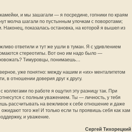
скамейки, и мы зашагали — я посредине, гопники по краям
минут молча шагали по пустынным улочкам с поворотами;
и. Наконец, показалась остановка, на которой я вышел из
жливо ответили и тут же ушли в туман. Я с удивлением
ломаются стереотипы. Вот оно им надо было —
 провожать? Тимуровцы, понимаешь…
аверное, уже понятно: между нашим и «их» менталитетом
и, в отношении доверия друг к другу.
с коллегами по работе я ощутил эту разницу так. При
отнесутся с полным уважением. Ты — личность, у тебя
жешь рассчитывать на вежливое к себе отношение и даже
я ожидают того же! И только если ты проявишь себя как хам
поддержку, и уважение.
Сергей Тихорецкий