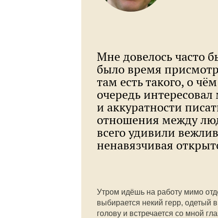
Мне довелось часто б
было время присмотре
там есть такого, о чё
очередь интересовал
и аккуратности писать
отношения между люд
всего удивили вежлив
ненавязчивая открыто
Утром идёшь на работу мимо отде
выбирается некий герр, одетый в
голову и встречается со мной гл