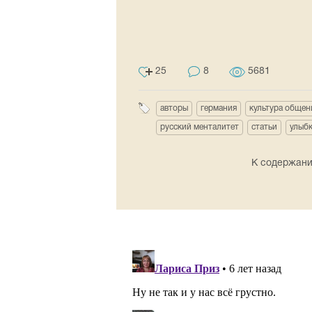
25
8
5681
авторы
германия
культура общен
русский менталитет
статьи
улыб
К содержан