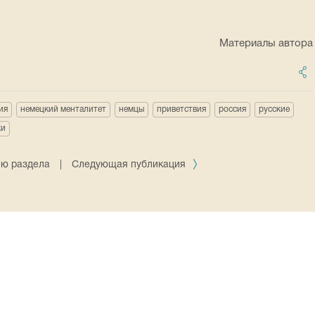
Материалы автора
ия
немецкий менталитет
немцы
приветствия
россия
русские
ки
ию раздела
|
Следующая публикация