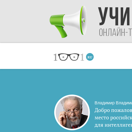
Владимир Владим
Добро пожалов
место российс
для интеллиге