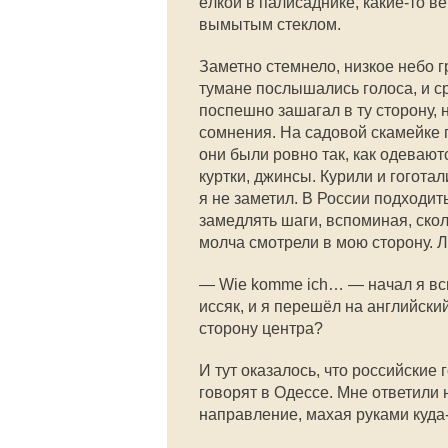
ёлкой в палисаднике, какие-то в
вымытым стеклом.
Заметно стемнело, низкое небо г
тумане послышались голоса, и с
поспешно зашагал в ту сторону, 
сомнения. На садовой скамейке 
они были ровно так, как одевают
куртки, джинсы. Курили и гогота
я не заметил. В России подходит
замедлять шаги, вспоминая, скол
молча смотрели в мою сторону. Л
— Wie komme ich… — начал я всп
иссяк, и я перешёл на английский
сторону центра?
И тут оказалось, что российские 
говорят в Одессе. Мне ответили 
направление, махая руками куда-т