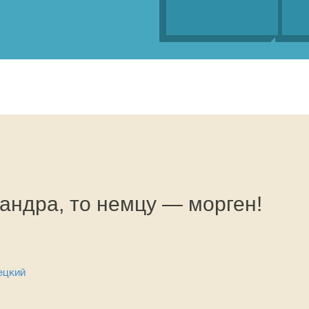
андра, то немцу — морген!
ецкий