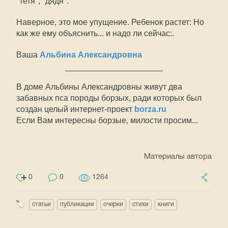
"тетя", "дядя":
Наверное, это мое упущение. Ребенок растет: Но
как же ему объяснить... и надо ли сейчас:.
Ваша
Альбина Александровна
В доме Альбины Александровны живут два
забавных пса породы борзых, ради которых был
создан целый интернет-проект
borza.ru
Если Вам интересны борзые, милости просим...
Материалы автора
0
0
1264
статьи
публикации
очерки
стихи
книги