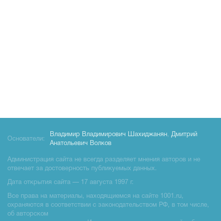
Владимир Владимирович Шахиджанян
,
Дмитрий
Основатели:
Анатольевич Волков
Администрация сайта не всегда разделяет мнения авторов и не
отвечает за достоверность публикуемых данных.
Дата открытия сайта — 17 августа 1997 г.
Все права на материалы, находящиемся на сайте 1001.ru,
охраняются в соответствии с законодательством РФ, в том числе,
об авторском