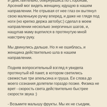
И действительно, обернувшись по сторонам,
Арсений мог видеть женщину, идущую в нашем
направлении. Не отрывая от нее глаз он вытянул
свою маленькую ручку вперед, и даже не глядя под
ноги (но крепко держа автобус:) сделал в моем
направлении несколько энергичных шагов, и,
нащупав маму вцепился в протянутую мной
навстречу руку.
Мы двинулись дальше. Но я не ошиблась, и
женщина действительно шла в нашем
направлении.
Подняв вопросительный взгляд я увидела
протянутый ей пакет, в котором светились
свежестью три апельсина и груша. Ее слова до
моего сознания долетели гораздо позже. Физика не
врет - скорость света действительно быстрее
скорости звука :)
- Возьмите малышу фрукты. Мы их не съедим,