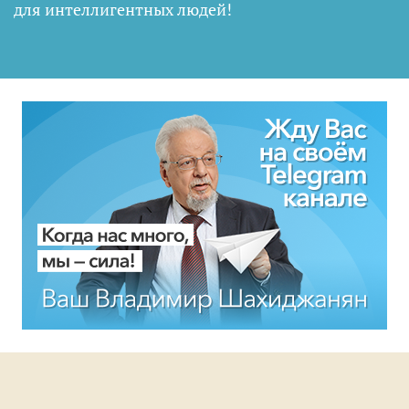
для интеллигентных людей
!