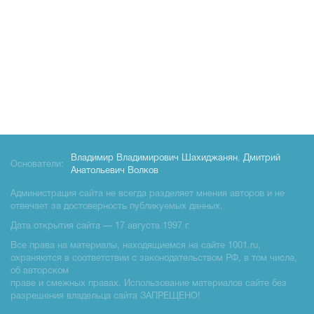
Владимир Владимирович Шахиджанян
,
Дмитрий
Основатели:
Анатольевич Волков
Администрация сайта не всегда разделяет мнения авторов и не
отвечает за достоверность публикуемых данных.
Дата открытия сайта — 17 августа 1997 г.
Все права на материалы, находящиемся на сайте 1001.ru,
охраняются в соответствии с законодательством РФ, в том числе,
об авторском
праве и смежных правах. Использование материалов сайте без
разрешения владельца сайта ЗАПРЕЩЕНО!