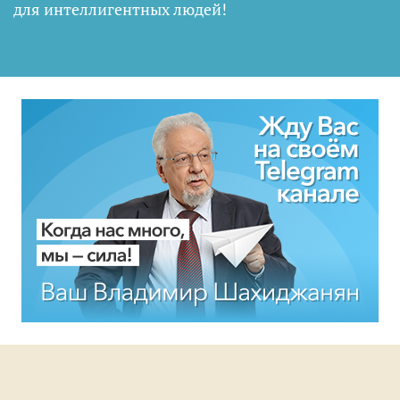
для интеллигентных людей
!