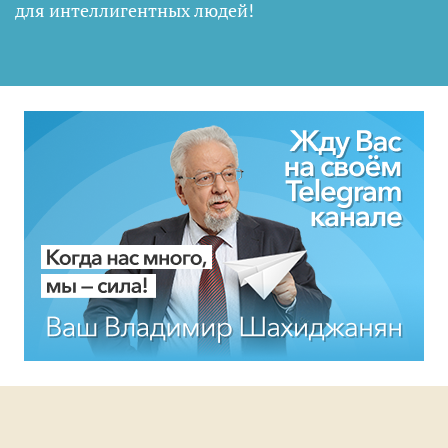
для интеллигентных людей
!