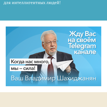
для интеллигентных людей
!