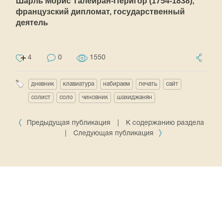
Шарль Морис Талейран-Перигор (1754-1838),
французский дипломат, государственный
деятель
4
0
1550
дневник
клавиатура
набираем
печать
сайт
солист
соло
чиновник
шахиджанян
Предыдущая публикация
|
К содержанию раздела
|
Следующая публикация