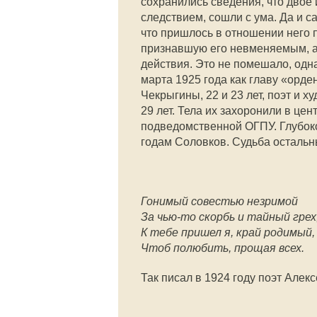
сохранились сведения, что двое 
следствием, сошли с ума. Да и с
что пришлось в отношении него 
признавшую его невменяемым, а 
действия. Это не помешало, одна
марта 1925 года как главу «орд
Чекрыгины, 22 и 23 лет, поэт и х
29 лет. Тела их захоронили в це
подведомственной ОГПУ. Глубоко
годам Соловков. Судьба остальн
Гонимый совестью незримой
За чью-то скорбь и тайный грех
К тебе пришел я, край родимый,
Чтоб полюбить, прощая всех.
Так писал в 1924 году поэт Алекс