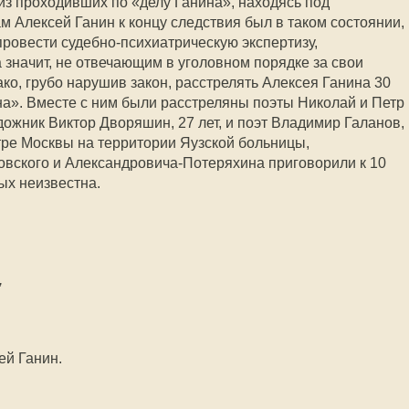
из проходивших по «делу Ганина», находясь под
ам Алексей Ганин к концу следствия был в таком состоянии,
провести судебно-психиатрическую экспертизу,
значит, не отвечающим в уголовном порядке за свои
ко, грубо нарушив закон, расстрелять Алексея Ганина 30
ена». Вместе с ним были расстреляны поэты Николай и Петр
удожник Виктор Дворяшин, 27 лет, и поэт Владимир Галанов,
нтре Москвы на территории Яузской больницы,
вского и Александровича-Потеряхина приговорили к 10
ых неизвестна.
,
ей Ганин.