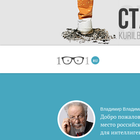
Владимир Владим
Добро пожалов
место российс
для интеллиге