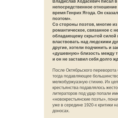
Владислав Ходасевич писал в 
непосредственное отношение 
время Генрих Ягода. Он сказал:
поэтом».
Со стороны поэтов, многие и
романтическое, связанное с н
обладающему скрытой силой и
властвовать над людскими душ
другие, хотели подчинить и з
«душевную» близость между т
и он не заставил себя долго жд
После Октябрьского переворота 
тогда подавляющее большинство
мелкобуржуазную стихию. Их цел
крестьянства подавлялось жесто
литераторов под удар попали име
«новокрестьянские поэты», пона
уже в середине 1920-х критики н
доносах.