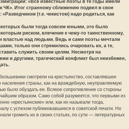
эмиграции: «Все известные поэты в те годы имели
к ЧК». Итог странному сближению подвел в свое
 «Разведчиком (т.е. чекистом) надо родиться, как
з которых были тогда совсем юными, это было
екоторым риском, влечение к чему-то таинственному,
 властью над людьми. Ведь и сами поэты мечтали
ами, только они стремились очаровать их, а те,
аставить служить своим целям. Несмотря на
еми и другими, трагический конфликт был неизбежен,
ать.
большевики смотрели на крестьянство, составлявшее
 населения страны, как на враждебную, неуправляемую
ью было обуздать ее. Всякое сопротивление со стороны
чайшим образом. Само собой разумеется, что первыми из
нно «крестьянские» или, как их называли тогда,
чалу с успехом публиковавшиеся в советской печати. Но
ачали громить их в своих статьях, по сути — литературных