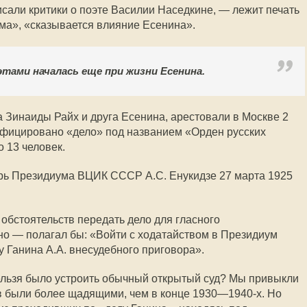
исали критики о поэте Василии Наседкине, — лежит печать
ма», «сказывается влияние Есенина».
этами началась еще при жизни Есенина.
 Зинаиды Райх и друга Есенина, арестовали в Москве 2
ифицировано «дело» под названием «Орден русских
 13 человек.
арь Президиума ВЦИК СССР А.С. Енукидзе 27 марта 1925
обстоятельств передать дело для гласного
но — полагал бы: «Войти с ходатайством в Президиум
Ганина А.А. внесудебного приговора».
нельзя было устроить обычный открытый суд? Мы привыкли
ов были более щадящими, чем в конце 1930—1940-х. Но