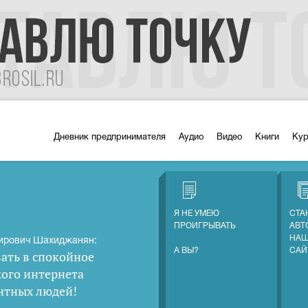
Дневник предпринимателя
Аудио
Видео
Книги
Ку
Я НЕ УМЕЮ
СТА
ПРОИГРЫВАТЬ
АВТ
НАШ
ирович Шахиджанян:
А ВЫ?
САЙ
ать в спокойное
кого интернета
нтных людей
!