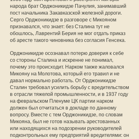
народа брат Орджоникидзе Пачулия, занимавший
пост начальника Закавказской железной дороги.
Серго Орджоникидзе в разговоре с Микояном
признавался, что знает: без Сталина тут не
обошлось, Лаврентий Берия не мог отдать приказ
об аресте такого чиновника без согласия Генсека.
Орджоникидзе осознавал потерю доверия к себе
со стороны Сталина и искренне не понимал,
почему это происходит. Нарком также жаловался
Микояну на Молотова, который его травил и не
давал нормально работать. От Орджоникидзе
Сталин требовал усилить борьбу с вредительством
в отрасли тяжелой промышленности, и в 1937 году
на февральском Пленуме ЦК партии нарком
должен был отчитаться в докладе по данному
вопросу. Вместе с тем Орджоникидзе, по словам
Микояна, был не готов называть арестованных
или находящихся на подозрении руководителей
подконтрольных ему предприятий вредителями: он