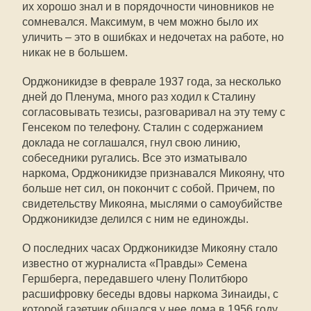
их хорошо знал и в порядочности чиновников не
сомневался. Максимум, в чем можно было их
уличить – это в ошибках и недочетах на работе, но
никак не в большем.
Орджоникидзе в феврале 1937 года, за несколько
дней до Пленума, много раз ходил к Сталину
согласовывать тезисы, разговаривал на эту тему с
Генсеком по телефону. Сталин с содержанием
доклада не соглашался, гнул свою линию,
собеседники ругались. Все это изматывало
наркома, Орджоникидзе признавался Микояну, что
больше нет сил, он покончит с собой. Причем, по
свидетельству Микояна, мыслями о самоубийстве
Орджоникидзе делился с ним не единожды.
О последних часах Орджоникидзе Микояну стало
известно от журналиста «Правды» Семена
Гершберга, передавшего члену Политбюро
расшифровку беседы вдовы наркома Зинаиды, с
которой газетчик общался у нее дома в 1956 году.