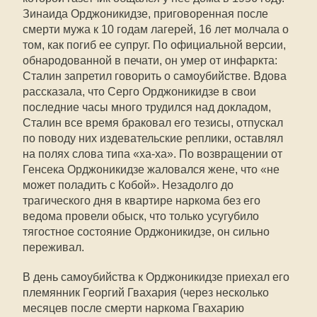
Зинаида Орджоникидзе, приговоренная после
смерти мужа к 10 годам лагерей, 16 лет молчала о
том, как погиб ее супруг. По официальной версии,
обнародованной в печати, он умер от инфаркта:
Сталин запретил говорить о самоубийстве. Вдова
рассказала, что Серго Орджоникидзе в свои
последние часы много трудился над докладом,
Сталин все время браковал его тезисы, отпускал
по поводу них издевательские реплики, оставлял
на полях слова типа «ха-ха». По возвращении от
Генсека Орджоникидзе жаловался жене, что «не
может поладить с Кобой». Незадолго до
трагического дня в квартире наркома без его
ведома провели обыск, что только усугубило
тягостное состояние Орджоникидзе, он сильно
переживал.
В день самоубийства к Орджоникидзе приехал его
племянник Георгий Гвахария (через несколько
месяцев после смерти наркома Гвахарию