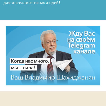
для интеллигентных людей
!