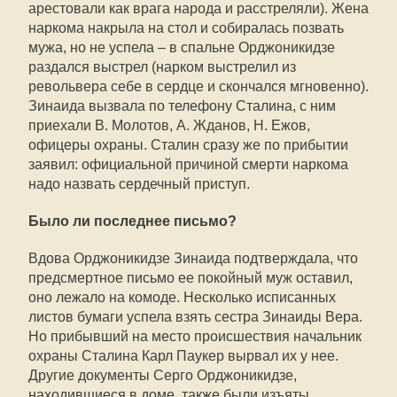
арестовали как врага народа и расстреляли). Жена
наркома накрыла на стол и собиралась позвать
мужа, но не успела – в спальне Орджоникидзе
раздался выстрел (нарком выстрелил из
револьвера себе в сердце и скончался мгновенно).
Зинаида вызвала по телефону Сталина, с ним
приехали В. Молотов, А. Жданов, Н. Ежов,
офицеры охраны. Сталин сразу же по прибытии
заявил: официальной причиной смерти наркома
надо назвать сердечный приступ.
Было ли последнее письмо?
Вдова Орджоникидзе Зинаида подтверждала, что
предсмертное письмо ее покойный муж оставил,
оно лежало на комоде. Несколько исписанных
листов бумаги успела взять сестра Зинаиды Вера.
Но прибывший на место происшествия начальник
охраны Сталина Карл Паукер вырвал их у нее.
Другие документы Серго Орджоникидзе,
находившиеся в доме, также были изъяты