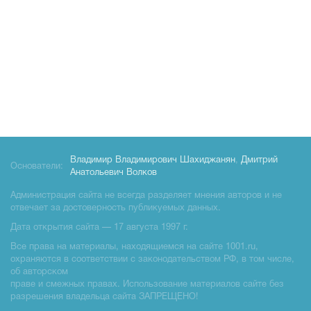
Владимир Владимирович Шахиджанян
,
Дмитрий
Основатели:
Анатольевич Волков
Администрация сайта не всегда разделяет мнения авторов и не
отвечает за достоверность публикуемых данных.
Дата открытия сайта — 17 августа 1997 г.
Все права на материалы, находящиемся на сайте 1001.ru,
охраняются в соответствии с законодательством РФ, в том числе,
об авторском
праве и смежных правах. Использование материалов сайте без
разрешения владельца сайта ЗАПРЕЩЕНО!