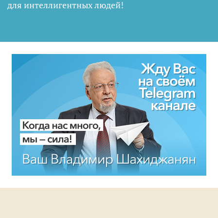
для интеллигентных людей
!