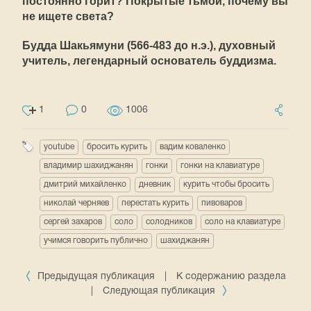
постоянно горит? Покрытые тьмой, почему вы
не ищете света?
Будда Шакьямуни (566-483 до н.э.), духовный
учитель, легендарный основатель буддизма.
1
0
1006
youtube
бросить курить
вадим коваленко
владимир шахиджанян
гонки
гонки на клавиатуре
дмитрий михайленко
дневник
курить чтобы бросить
николай черняев
перестать курить
пивоваров
сергей захаров
соло
солодников
соло на клавиатуре
учимся говорить публично
шахиджанян
Предыдущая публикация
|
К содержанию раздела
|
Следующая публикация