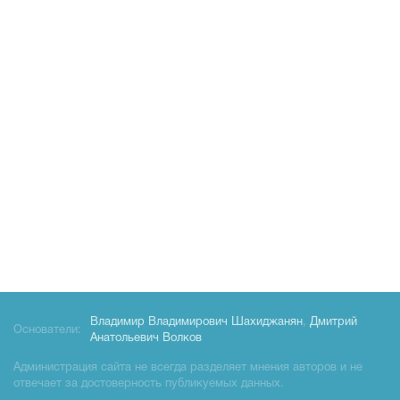
Владимир Владимирович Шахиджанян
,
Дмитрий
Основатели:
Анатольевич Волков
Администрация сайта не всегда разделяет мнения авторов и не
отвечает за достоверность публикуемых данных.