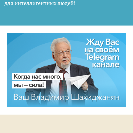
для интеллигентных людей
!