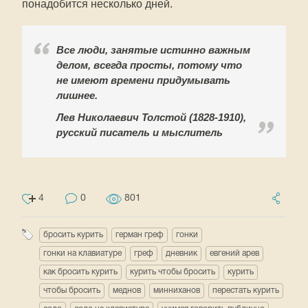
понадобится несколько дней.
Все люди, занятые истинно важным
делом, всегда просты, потому что
не имеют времени придумывать
лишнее.
Лев Николаевич Толстой (1828-1910),
русский писатель и мыслитель
4
0
801
бросить курить
герман греф
гонки
гонки на клавиатуре
греф
дневник
евгений арев
как бросить курить
курить чтобы бросить
курить
чтобы бросить
меднов
минниханов
перестать курить