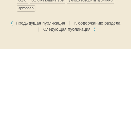
соло
соло на клавиатуре
учимся говорить публично
эргосоло
Предыдущая публикация
|
К содержанию раздела
|
Следующая публикация