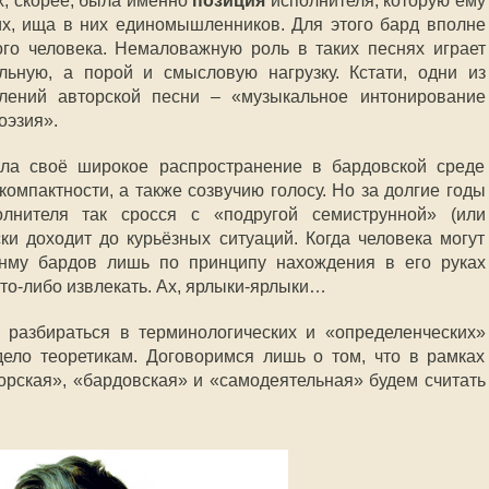
х, скорее, была именно
позиция
исполнителя, которую ему
х, ища в них единомышленников. Для этого бард вполне
ого человека. Немаловажную роль в таких песнях играет
льную, а порой и смысловую нагрузку. Кстати, одни из
лений авторской песни – «музыкальное интонирование
оэзия».
ила своё широкое распространение в бардовской среде
компактности, а также созвучию голосу. Но за долгие годы
олнителя так сросся с «подругой семиструнной» (или
ки доходит до курьёзных ситуаций. Когда человека могут
онму бардов лишь по принципу нахождения в его руках
что-либо извлекать. Ах, ярлыки-ярлыки…
 разбираться в терминологических и «определенческих»
дело теоретикам. Договоримся лишь о том, что в рамках
орская», «бардовская» и «самодеятельная» будем считать