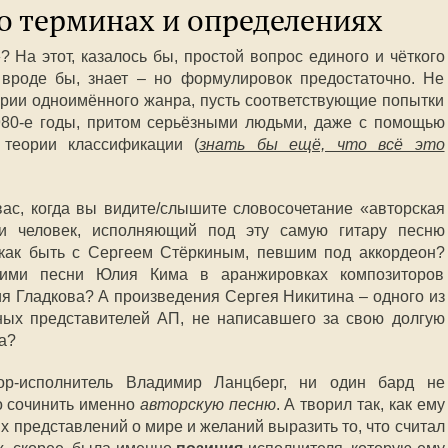
о терминах и определениях
? На этот, казалось бы, простой вопрос единого и чёткого
 вроде бы, знает – но формулировок предостаточно. Не
ерии одноимённого жанра, пусть соответствующие попытки
980-е годы, притом серьёзными людьми, даже с помощью
 теории классификации (
знать бы ещё, что всё это
вас, когда вы видите/слышите словосочетание «авторская
и человек, исполняющий под эту самую гитару песню
 как быть с Сергеем Стёркиным, певшим под аккордеон?
кими песни Юлия Кима в аранжировках композиторов
я Гладкова? А произведения Сергея Никитина – одного из
ных представителей АП, не написавшего за свою долгую
а?
ор-исполнитель Владимир Ланцберг, ни один бард не
о сочинить именно
авторскую песню
. А творил так, как ему
х представлений о мире и желаний выразить то, что считал