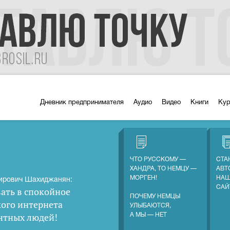
Дневник предпринимателя
Аудио
Видео
Книги
Ку
ЧТО РУССКОМУ —
СТА
ХАНДРА, ТО НЕМЦУ —
АВТ
МОРГЕН!
НАШ
ирович Шахиджанян:
САЙ
ать в спокойное
ПОЧЕМУ НЕМЦЫ
кого интернета
УЛЫБАЮТСЯ,
нтных людей
!
А МЫ — НЕТ