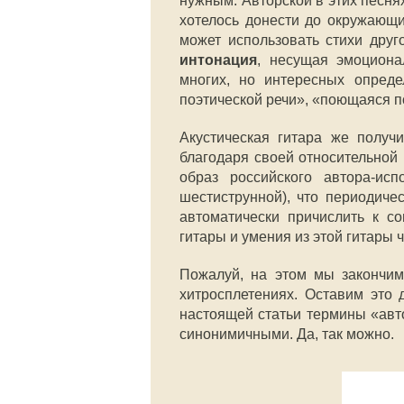
нужным. Авторской в этих песня
хотелось донести до окружающи
может использовать стихи друг
интонация
, несущая эмоциона
многих, но интересных опреде
поэтической речи», «поющаяся п
Акустическая гитара же получ
благодаря своей относительной 
образ российского автора-исп
шестиструнной), что периодичес
автоматически причислить к с
гитары и умения из этой гитары 
Пожалуй, на этом мы закончим
хитросплетениях. Оставим это 
настоящей статьи термины «авт
синонимичными. Да, так можно.