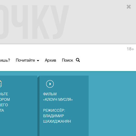
18+
ришь?
Почитайте
Архив
Поиск
НЬТЕ
ФИЛЬМ
ОРОМ
«КЛОУН МУСЛЯ»
ЕГО
ТА
РЕЖИССЁР:
ВЛАДИМИР
ШАХИДЖАНЯН