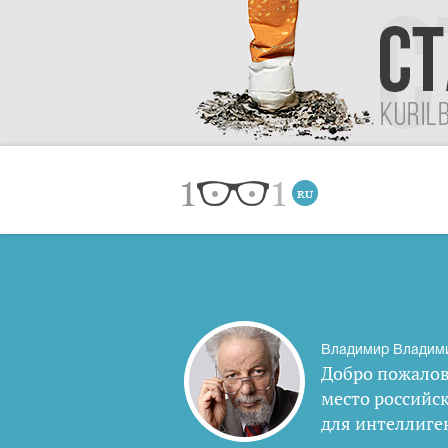
Владимир Владим
Добро пожалов
место российс
для интеллиге