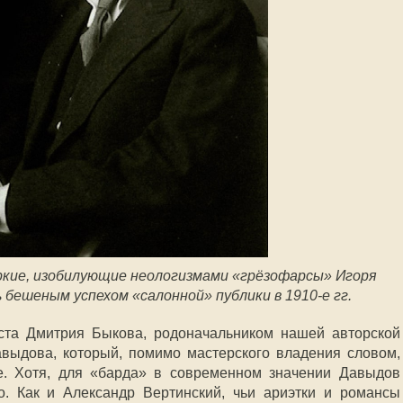
ркие, изобилующие неологизмами «грёзофарсы» Игоря
 бешеным успехом «салонной» публики в 1910-е гг.
ста Дмитрия Быкова, родоначальником нашей авторской
выдова, который, помимо мастерского владения словом,
е. Хотя, для «барда» в современном значении Давыдов
о. Как и Александр Вертинский, чьи ариэтки и романсы