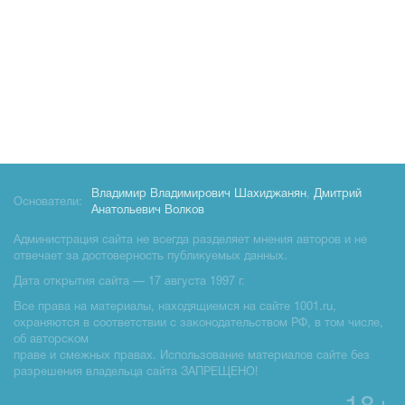
Владимир Владимирович Шахиджанян
,
Дмитрий
Основатели:
Анатольевич Волков
Администрация сайта не всегда разделяет мнения авторов и не
отвечает за достоверность публикуемых данных.
Дата открытия сайта — 17 августа 1997 г.
Все права на материалы, находящиемся на сайте 1001.ru,
охраняются в соответствии с законодательством РФ, в том числе,
об авторском
праве и смежных правах. Использование материалов сайте без
разрешения владельца сайта ЗАПРЕЩЕНО!