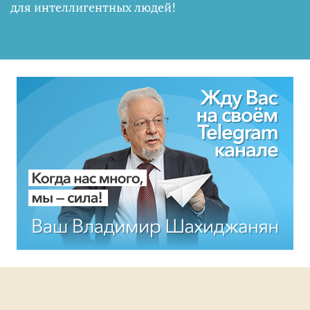
для интеллигентных людей
!