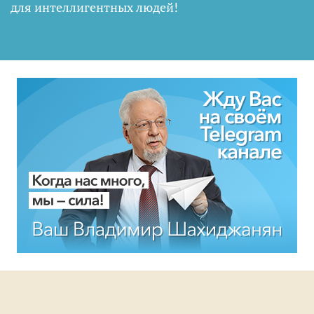
для интеллигентных людей
!