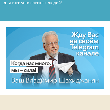
для интеллигентных людей
!