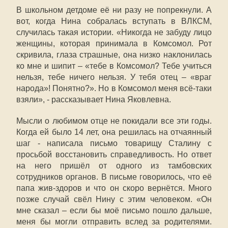
В школьном детдоме её ни разу не попрекнули. А
вот, когда Нина собралась вступать в ВЛКСМ,
случилась такая истории. «Никогда не забуду лицо
женщины, которая принимала в Комсомол. Рот
скривила, глаза страшные, она низко наклонилась
ко мне и шипит – «тебе в Комсомол? Тебе учиться
нельзя, тебе ничего нельзя. У тебя отец – «враг
народа»! Понятно?». Но в Комсомол меня всё-таки
взяли», - рассказывает Нина Яковлевна.
Мысли о любимом отце не покидали все эти годы.
Когда ей было 14 лет, она решилась на отчаянный
шаг - написала письмо товарищу Сталину с
просьбой восстановить справедливость. Но ответ
на него пришёл от одного из тамбовских
сотрудников органов. В письме говорилось, что её
папа жив-здоров и что он скоро вернётся. Много
позже случай свёл Нину с этим человеком. «Он
мне сказал – если бы моё письмо пошло дальше,
меня бы могли отправить вслед за родителями.