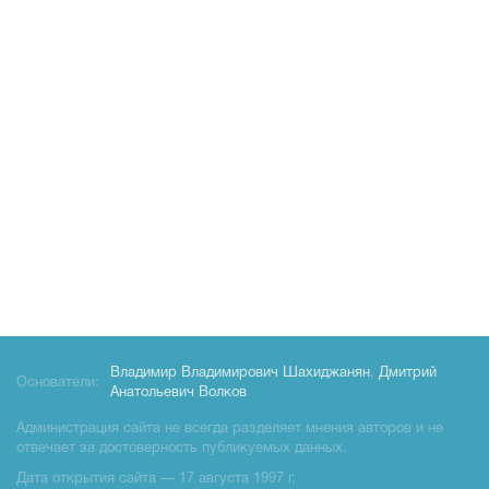
Владимир Владимирович Шахиджанян
,
Дмитрий
Основатели:
Анатольевич Волков
Администрация сайта не всегда разделяет мнения авторов и не
отвечает за достоверность публикуемых данных.
Дата открытия сайта — 17 августа 1997 г.