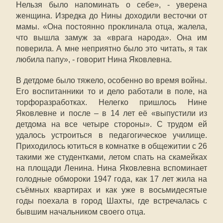
Нельзя было напоминать о себе», - уверена
женщина. Изредка до Нины доходили весточки от
мамы. «Она постоянно проклинала отца, жалела,
что вышла замуж за «врага народа». Она им
поверила. А мне неприятно было это читать, я так
любила папу», - говорит Нина Яковлевна.
В детдоме было тяжело, особенно во время войны.
Его воспитанники то и дело работали в поле, на
торфоразработках. Нелегко пришлось Нине
Яковлевне и после – в 14 лет её «выпустили из
детдома на все четыре стороны». С трудом ей
удалось устроиться в педагогическое училище.
Приходилось ютиться в комнатке в общежитии с 26
такими же студентками, летом спать на скамейках
на площади Ленина. Нина Яковлевна вспоминает
голодные обмороки 1947 года, как 17 лет жила на
съёмных квартирах и как уже в восьмидесятые
годы поехала в город Шахты, где встречалась с
бывшим начальником своего отца.