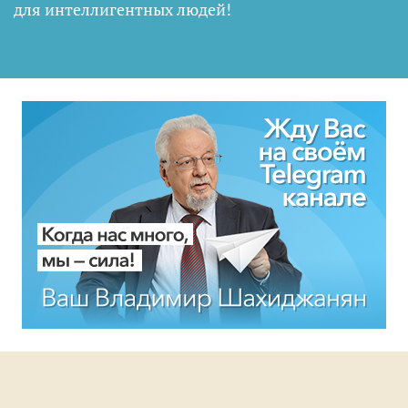
для интеллигентных людей
!