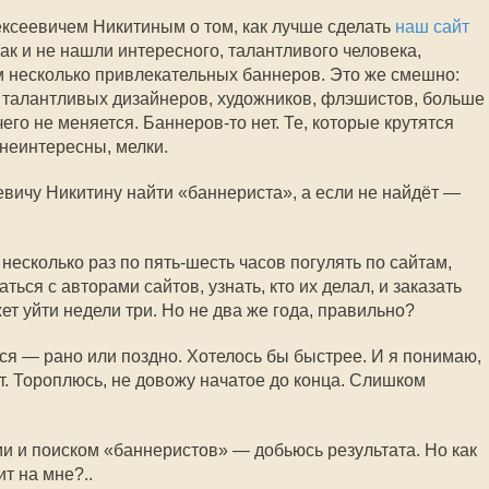
ксеевичем Никитиным о том, как лучше сделать
наш сайт
так и не нашли интересного, талантливого человека,
м несколько привлекательных баннеров. Это же смешно:
о талантливых дизайнеров, художников, флэшистов, больше
чего не меняется.
Баннеров-то
нет. Те, которые крутятся
неинтересны, мелки.
вичу Никитину найти «баннериста», а если не найдёт —
несколько раз по пять-шесть часов погулять по сайтам,
ься с авторами сайтов, узнать, кто их делал, и заказать
т уйти недели три. Но не два же года, правильно?
мся — рано или поздно. Хотелось бы быстрее. И я понимаю,
т. Тороплюсь, не довожу начатое до конца. Слишком
и и поиском «баннеристов» — добьюсь результата. Но как
т на мне?..