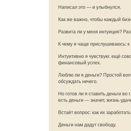
Написал это — и улыбнулся.
Как же важно, чтобы каждый би
Развита ли у меня интуиция? Раз
К чему я чаще прислушиваюсь: к 
Интуитивно я чувствую: ещё совс
финансовый успех.
Люблю ли я деньги? Простой вопр
обсуждать нечего.
Но готов ли я ставить деньги во
есть деньги — значит, жизнь уд
Встаёт вопрос: как их заработа
Деньги нам дадут свободу.