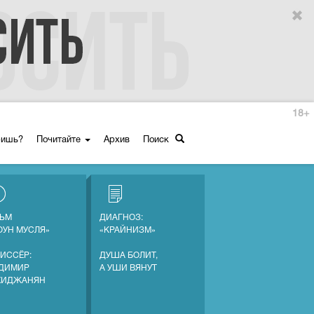
18+
ришь?
Почитайте
Архив
Поиск
ЬМ
ДИАГНОЗ:
ОУН МУСЛЯ»
«КРАЙНИЗМ»
ИССЁР:
ДУША БОЛИТ,
ДИМИР
А УШИ ВЯНУТ
ХИДЖАНЯН