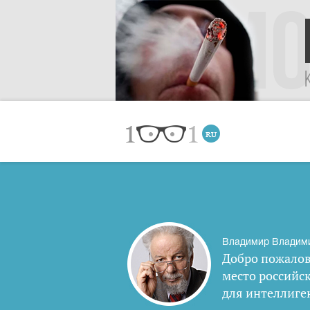
Владимир Владим
Добро пожалов
место российс
для интеллиге