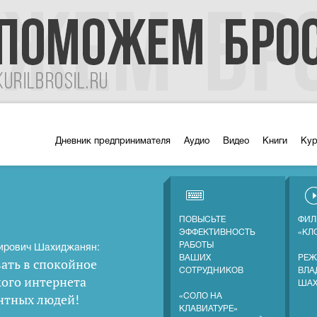
Дневник предпринимателя
Аудио
Видео
Книги
Ку
ПОВЫСЬТЕ
ФИЛ
ЭФФЕКТИВНОСТЬ
«КЛ
РАБОТЫ
ирович Шахиджанян:
ВАШИХ
РЕЖ
ать в спокойное
СОТРУДНИКОВ
ВЛА
кого интернета
ША
нтных людей
!
«СОЛО НА
КЛАВИАТУРЕ»