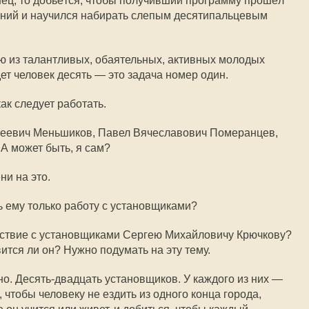
онец, то добьётся, чтобы получивший программу прошёл
нений и научился набирать слепым десятипальцевым
ую из талантливых, обаятельных, активных молодых
ет человек десять — это задача номер один.
ак следует работать.
реевич Меньшиков, Павел Вячеславович Померанцев,
А может быть, я сам?
ни на это.
ь ему только работу с установщиками?
йствие с установщиками Сергею Михайловичу Крючкову?
вится ли он? Нужно подумать на эту тему.
но. Десять-двадцать установщиков. У каждого из них —
 чтобы человеку не ездить из одного конца города,