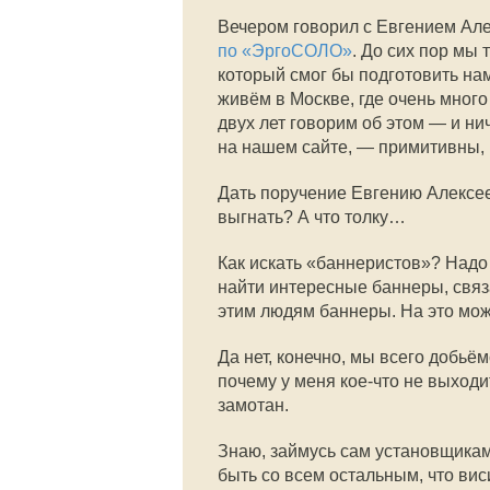
Вечером говорил с Евгением Але
по «ЭргоСОЛО»
. До сих пор мы 
который смог бы подготовить на
живём в Москве, где очень мног
двух лет говорим об этом — и ни
на нашем сайте, — примитивны, 
Дать поручение Евгению Алексее
выгнать? А что толку…
Как искать «баннеристов»? Надо 
найти интересные баннеры, связат
этим людям баннеры. На это може
Да нет, конечно, мы всего добьё
почему у меня кое-что не выходи
замотан.
Знаю, займусь сам установщикам
быть со всем остальным, что виси