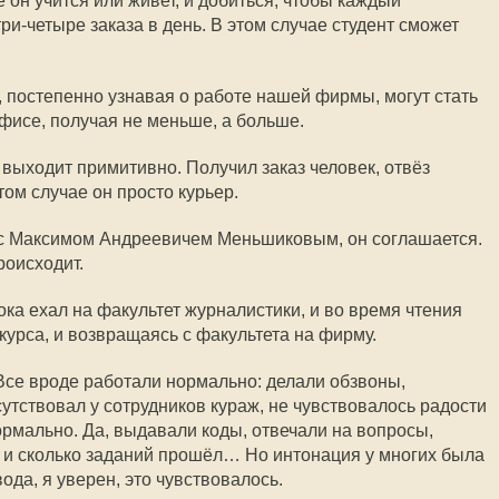
 он учится или живет, и добиться, чтобы каждый
и-четыре заказа в день. В этом случае студент сможет
, постепенно узнавая о работе нашей фирмы, могут стать
фисе, получая не меньше, а больше.
 выходит примитивно. Получил заказ человек, отвёз
этом случае он просто курьер.
л с Максимом Андреевичем Меньшиковым, он соглашается.
роисходит.
ока ехал на факультет журналистики, и во время чтения
курса, и возвращаясь с факультета на фирму.
 Все вроде работали нормально: делали обзвоны,
ствовал у сотрудников кураж, не чувствовалось радости
ормально. Да, выдавали коды, отвечали на вопросы,
о и сколько заданий прошёл… Но интонация у многих была
ода, я уверен, это чувствовалось.