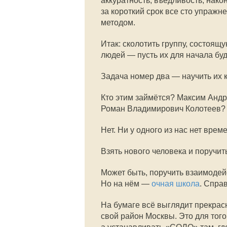
аккуратность, въедливость, нак
за короткий срок все сто упраж
методом.
Итак: сколотить группу, состоящ
людей — пусть их для начала буд
Задача номер два — научить их к
Кто этим займётся? Максим Анд
Роман Владимирович Колотеев? 
Нет. Ни у одного из нас нет време
Взять нового человека и поручит
Может быть, поручить взаимоде
Но на нём —
очная школа
. Спра
На бумаге всё выглядит прекрас
свой район Москвы. Это для того,