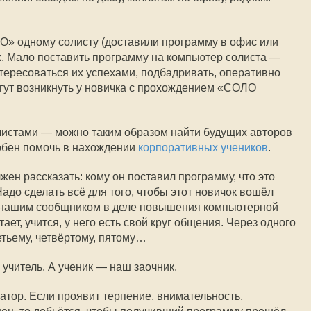
О» одному солисту (доставили программу в офис или
х. Мало поставить программу на компьютер солиста —
нтересоваться их успехами, подбадривать, оперативно
гут возникнуть у новичка с прохождением «СОЛО
листами — можно таким образом найти будущих авторов
собен помочь в нахождении
корпоративных учеников
.
жен рассказать: кому он поставил программу, что это
 Надо сделать всё для того, чтобы этот новичок вошёл
ал нашим сообщником в деле повышения компьютерной
ает, учится, у него есть свой круг общения. Через одного
ретьему, четвёртому, пятому…
учитель. А ученик — наш заочник.
тор. Если проявит терпение, внимательность,