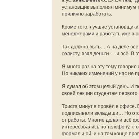
а устанавливать «СОЛО» там, где
установщик выполнял минимум тр
прилично заработать.
Кроме того, лучшие установщики
менеджерами и работать уже в о
Так должно быть… А на деле всё
солисту, взял деньги — и всё. В 
Я много раз на эту тему говори
Но никаких изменений у нас не п
Я думал об этом целый день. И п
своей лекции студентам первого 
Триста минут я провёл в офисе.
подписывали вкладыши… Но отсут
от работы. Многие делали всё ф
интересовались по телефону, кт
формальной, и на том конце пров