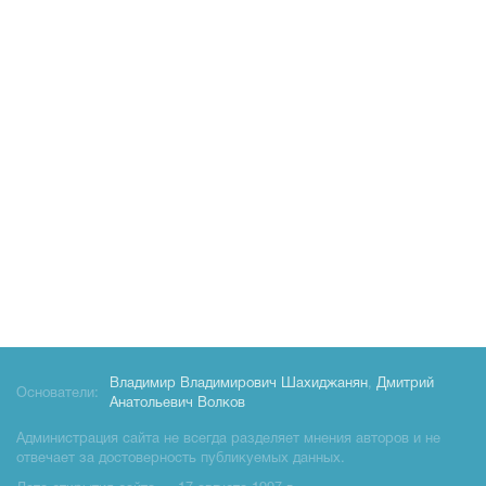
Владимир Владимирович Шахиджанян
,
Дмитрий
Основатели:
Анатольевич Волков
Администрация сайта не всегда разделяет мнения авторов и не
отвечает за достоверность публикуемых данных.