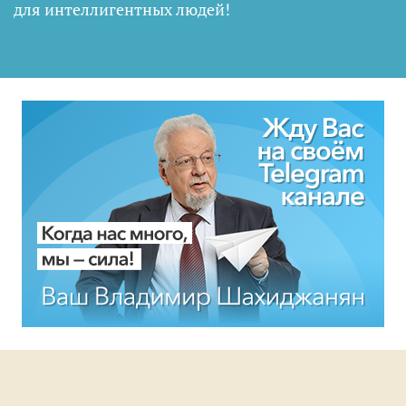
для интеллигентных людей
!