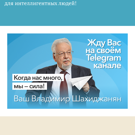
для интеллигентных людей
!