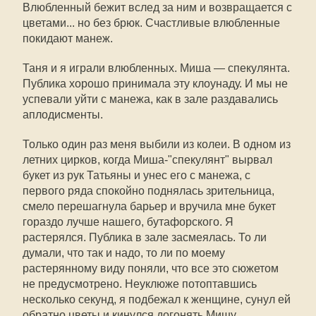
Влюбленный бежит вслед за ним и возвращается с
цветами... но без брюк. Счастливые влюбленные
покидают манеж.
Таня и я играли влюбленных. Миша — спекулянта.
Публика хорошо принимала эту клоунаду. И мы не
успевали уйти с манежа, как в зале раздавались
аплодисменты.
Только один раз меня выбили из колеи. В одном из
летних цирков, когда Миша-"спекулянт" вырвал
букет из рук Татьяны и унес его с манежа, с
первого ряда спокойно поднялась зрительница,
смело перешагнула барьер и вручила мне букет
гораздо лучше нашего, бутафорского. Я
растерялся. Публика в зале засмеялась. То ли
думали, что так и надо, то ли по моему
растерянному виду поняли, что все это сюжетом
не предусмотрено. Неуклюже потоптавшись
несколько секунд, я подбежал к женщине, сунул ей
обратно цветы и кинулся догонять Мишу.