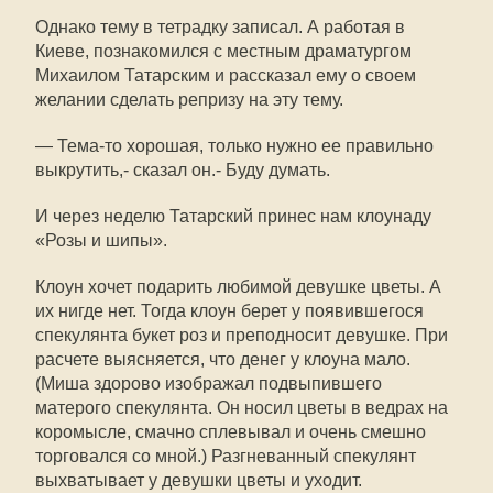
Однако тему в тетрадку записал. А работая в
Киеве, познакомился с местным драматургом
Михаилом Татарским и рассказал ему о своем
желании сделать репризу на эту тему.
— Тема-то хорошая, только нужно ее правильно
выкрутить,- сказал он.- Буду думать.
И через неделю Татарский принес нам клоунаду
«Розы и шипы».
Клоун хочет подарить любимой девушке цветы. А
их нигде нет. Тогда клоун берет у появившегося
спекулянта букет роз и преподносит девушке. При
расчете выясняется, что денег у клоуна мало.
(Миша здорово изображал подвыпившего
матерого спекулянта. Он носил цветы в ведрах на
коромысле, смачно сплевывал и очень смешно
торговался со мной.) Разгневанный спекулянт
выхватывает у девушки цветы и уходит.