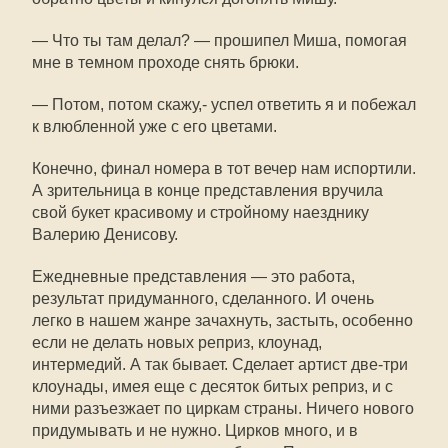
— Что ты там делал? — прошипел Миша, помогая
мне в темном проходе снять брюки.
— Потом, потом скажу,- успел ответить я и побежал
к влюбленной уже с его цветами.
Конечно, финал номера в тот вечер нам испортили.
А зрительница в конце представления вручила
свой букет красивому и стройному наезднику
Валерию Денисову.
Ежедневные представления — это работа,
результат придуманного, сделанного. И очень
легко в нашем жанре зачахнуть, застыть, особенно
если не делать новых реприз, клоунад,
интермедий. А так бывает. Сделает артист две-три
клоунады, имея еще с десяток битых реприз, и с
ними разъезжает по циркам страны. Ничего нового
придумывать и не нужно. Цирков много, и в