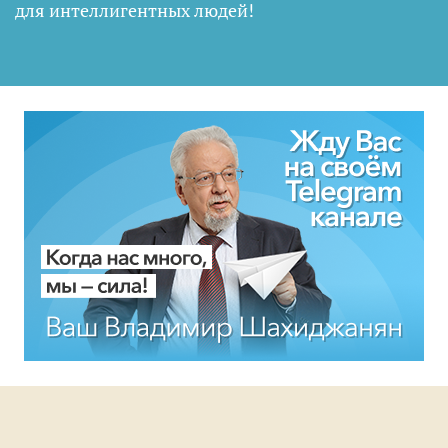
для интеллигентных людей
!