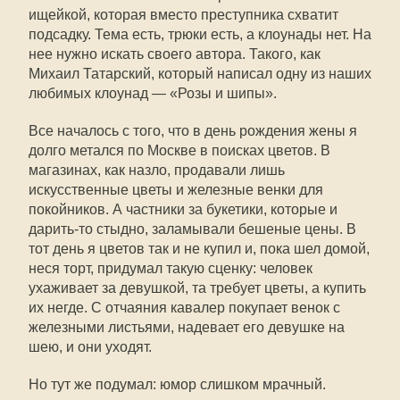
ищейкой, которая вместо преступника схватит
подсадку. Тема есть, трюки есть, а клоунады нет. На
нее нужно искать своего автора. Такого, как
Михаил Татарский, который написал одну из наших
любимых клоунад — «Розы и шипы».
Все началось с того, что в день рождения жены я
долго метался по Москве в поисках цветов. В
магазинах, как назло, продавали лишь
искусственные цветы и железные венки для
покойников. А частники за букетики, которые и
дарить-то стыдно, заламывали бешеные цены. В
тот день я цветов так и не купил и, пока шел домой,
неся торт, придумал такую сценку: человек
ухаживает за девушкой, та требует цветы, а купить
их негде. С отчаяния кавалер покупает венок с
железными листьями, надевает его девушке на
шею, и они уходят.
Но тут же подумал: юмор слишком мрачный.