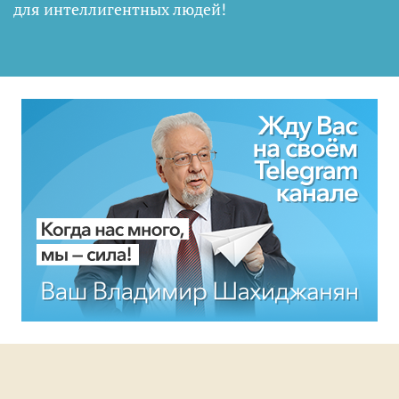
для интеллигентных людей
!