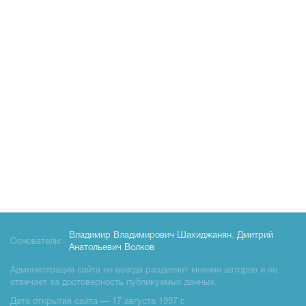
Владимир Владимирович Шахиджанян
,
Дмитрий
Основатели:
Анатольевич Волков
Администрация сайта не всегда разделяет мнения авторов и не
отвечает за достоверность публикуемых данных.
Дата открытия сайта — 17 августа 1997 г.