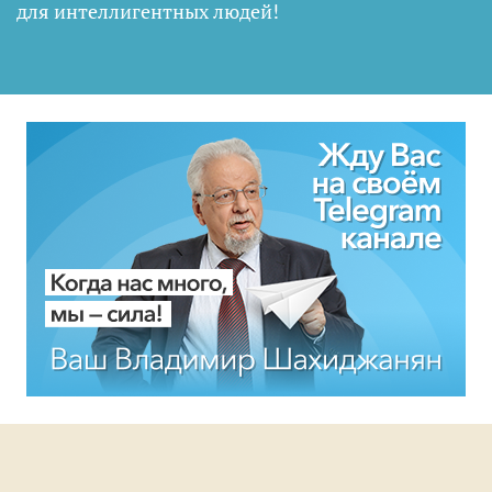
для интеллигентных людей
!