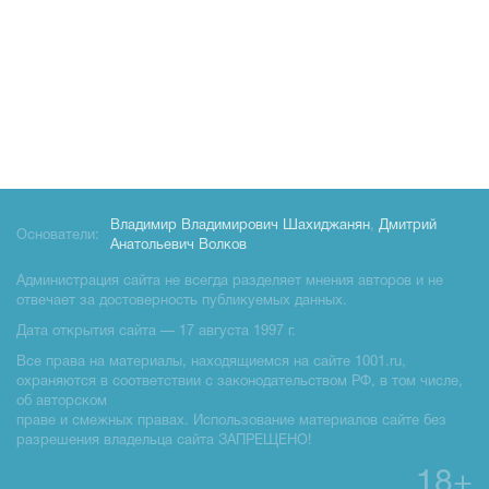
Владимир Владимирович Шахиджанян
,
Дмитрий
Основатели:
Анатольевич Волков
Администрация сайта не всегда разделяет мнения авторов и не
отвечает за достоверность публикуемых данных.
Дата открытия сайта — 17 августа 1997 г.
Все права на материалы, находящиемся на сайте 1001.ru,
охраняются в соответствии с законодательством РФ, в том числе,
об авторском
праве и смежных правах. Использование материалов сайте без
разрешения владельца сайта ЗАПРЕЩЕНО!
18+