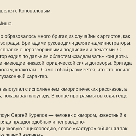
зошелся с Коноваловым.
 Миша.
о образовалось много бригад из случайных артистов, как
с эстрады. Бригадами руководили деляги-администраторы,
справки с неразборчивыми подписями и печатями. С
ор ездил по дальним областям «заделывать» концерты.
не имеющие никакой юридической силы договоры, бригада
олам, колхозам... Само собой разумеется, что это носило
лузаконный характер.
н выступал с исполнением юмористических рассказов, а
, показывал клоунаду. В конце программы выходил еще
клоун Сергей Курепов — человек с юмором, известный в
о ряда правдоподобных и неправдопо-
 цирковую энциклопедию, слово «халтура» объяснял так:
ью личной наживы».