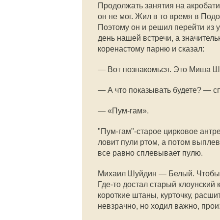
Продолжать занятия на акробати
он не мог. Жил в то время в По
Поэтому он и решил перейти из у
день нашей встречи, а значитель
коренастому парню и сказал:
— Вот познакомься. Это Миша Ш
— А что показывать будете? — сп
— «Пум-гам».
"Пум-гам"-старое цирковое антре.
ловит пули ртом, а потом выплев
все равно сплевывает пулю.
Михаил Шуйдин — Белый. Чтобы с
Где-то достал старый клоунский 
короткие штаны, курточку, расши
невзрачно, но ходил важно, прои