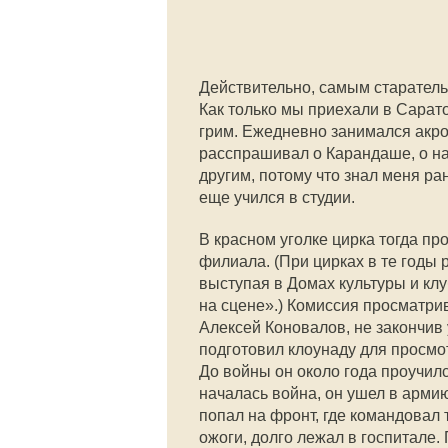
Действительно, самым старатель
Как только мы приехали в Сарато
грим. Ежедневно занимался акро
расспрашивал о Карандаше, о на
другим, потому что знал меня ра
еще учился в студии.
В красном уголке цирка тогда пр
филиала. (При цирках в те годы 
выступая в Домах культуры и кл
на сцене».) Комиссия просматри
Алексей Коновалов, не закончив
подготовил клоунаду для просмо
До войны он около года проучилс
началась война, он ушел в армию
попал на фронт, где командовал 
ожоги, долго лежал в госпитале