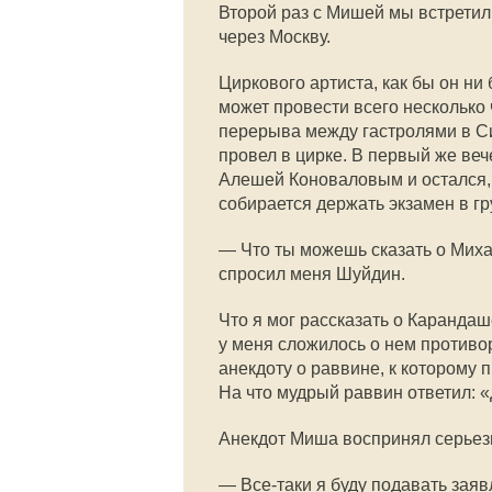
Второй раз с Мишей мы встретили
через Москву.
Циркового артиста, как бы он ни 
может провести всего несколько ч
перерыва между гастролями в Си
провел в цирке. В первый же ве
Алешей Коноваловым и остался, к
собирается держать экзамен в г
— Что ты можешь сказать о Миха
спросил меня Шуйдин.
Что я мог рассказать о Каранд
у меня сложилось о нем противо
анекдоту о раввине, к которому 
На что мудрый раввин ответил: 
Анекдот Миша воспринял серьезн
— Все-таки я буду подавать заяв