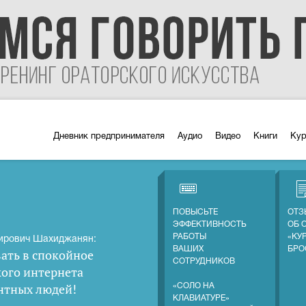
Дневник предпринимателя
Аудио
Видео
Книги
Ку
ПОВЫСЬТЕ
ОТЗ
ЭФФЕКТИВНОСТЬ
ОБ 
РАБОТЫ
«КУ
ирович Шахиджанян:
ВАШИХ
БРО
ать в спокойное
СОТРУДНИКОВ
кого интернета
нтных людей
!
«СОЛО НА
КЛАВИАТУРЕ»