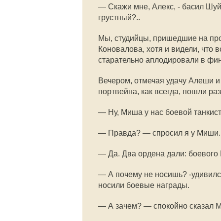
— Скажи мне, Алекс, - басил Шуй
грустный?..
Мы, студийцы, пришедшие на пр
Коновалова, хотя и видели, что в
старательно аплодировали в фин
Вечером, отмечая удачу Алеши и
портвейна, как всегда, пошли р
— Ну, Миша у нас боевой танкист.
— Правда? — спросил я у Миши.
— Да. Два ордена дали: боевого 
— А почему не носишь? -удивилс
носили боевые награды.
— А зачем? — спокойно сказал Ми