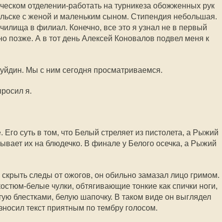
ческом отделении-работать на турникеза обожженных рук
дольске с женой и маленьким сыном. Стипендия небольшая.
чилища в филиал. Конечно, все это я узнал не в первый
но позже. А в тот день Алексей Коновалов подвел меня к
уйдин. Мы с ним сегодня просматриваемся.
росил я.
 Его суть в том, что Белый стреляет из пистолета, а Рыжий
ывает их на блюдечко. В финале у Белого осечка, а Рыжий
крыть следы от ожогов, он обильно замазал лицо гримом.
костюм-белые чулки, обтягивающие тонкие как спички ноги,
тую блестками, белую шапочку. В таком виде он выглядел
зносил текст приятным по тембру голосом.