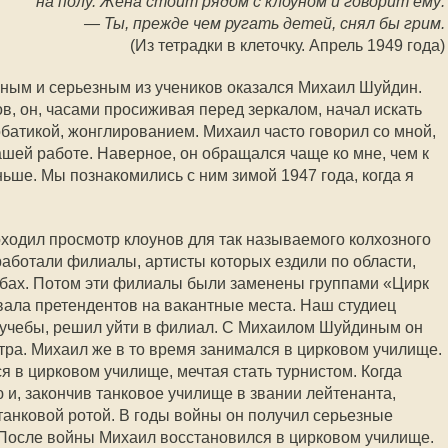
на полу. Жена стоит рядом с клоуном и говорит ему:
— Ты, прежде чем ругать детей, снял бы грим.
(Из тетрадки в клеточку. Апрель 1949 года)
ным и серьезным из учеников оказался Михаил Шуйдин.
в, он, часами просиживая перед зеркалом, начал искать
батикой, жонглированием. Михаил часто говорил со мной,
шей работе. Наверное, он обращался чаще ко мне, чем к
ньше. Мы познакомились с ним зимой 1947 года, когда я
оходил просмотр клоунов для так называемого колхозного
работали филиалы, артисты которых ездили по области,
убах. Потом эти филиалы были заменены группами «Цирк
вала претендентов на вакантные места. Наш студиец
 учебы, решил уйти в филиал. С Михаилом Шуйдиным он
тра. Михаил же в то время занимался в цирковом училище.
я в цирковом училище, мечтая стать турнистом. Когда
 и, закончив танковое училище в звании лейтенанта,
танковой ротой. В годы войны он получил серьезные
. После войны Михаил восстановился в цирковом училище.