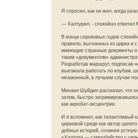
Я спросил, как он жил, когда ра
— Халтурил, - спокойно ответил
В конце сороковых годов стихийн
правило, выгнанных из цирка и 
имеющие странные документы и 
таким «документом» администрат
Разработав маршрут, подписав 
выезжала работать по клубам, шк
незаконный, в лучшем случае по
Михаил Шуйдин рассказал, что о
затем, быстро загримировавшись
как акробат-эксцентрик.
И я вспомнил, как талантливый 
цирковой среде как автор целог
добных историй, сочиняя устную
«Халтура — самоубийство с цел