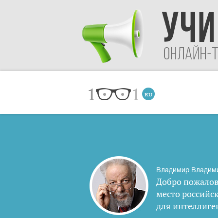
Владимир Владим
Добро пожалов
место российс
для интеллиге