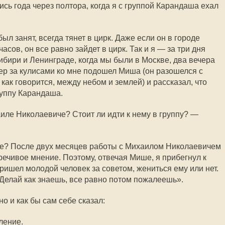
сь года через полтора, когда я с группой Карандаша ехал
был занят, всегда тянет в цирк. Даже если он в городе
асов, он все равно зайдет в цирк. Так и я — за три дня
бири и Ленинграде, когда мы были в Москве, два вечера
чер за кулисами ко мне подошел Миша (он разошелся с
ак говорится, между небом и землей) и рассказал, что
руппу Карандаша.
иле Николаевиче? Стоит ли идти к нему в группу? —
аше? После двух месяцев работы с Михаилом Николаевичем
речивое мнение. Поэтому, отвечая Мише, я прибегнул к
пришел молодой человек за советом, жениться ему или нет.
«Делай как знаешь, все равно потом пожалеешь».
о и как бы сам себе сказал:
ление.