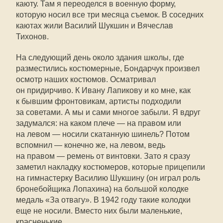
каюту. Там я переоделся в военную форму,
которую носил все три месяца съемок. В соседних
каютах жили Василий Шукшин и Вячеслав
Тихонов.
На следующий день около здания школы, где
разместились костюмерные, Бондарчук произвел
осмотр наших костюмов. Осматривал
он придирчиво. К Ивану Лапикову и ко мне, как
к бывшим фронтовикам, артисты подходили
за советами. А мы и сами многое забыли. Я вдруг
задумался: на каком плече — на правом или
на левом — носили скатанную шинель? Потом
вспомнил — конечно же, на левом, ведь
на правом — ремень от винтовки. Зато я сразу
заметил накладку костюмеров, которые прицепили
на гимнастерку Василию Шукшину (он играл роль
бронебойщика Лопахина) на большой колодке
медаль «За отвагу». В 1942 году такие колодки
еще не носили. Вместо них были маленькие,
красненькие.