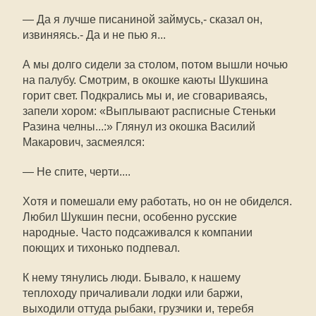
— Да я лучше писаниной займусь,- сказал он,
извиняясь.- Да и не пью я...
А мы долго сидели за столом, потом вышли ночью
на палубу. Смотрим, в окошке каюты Шукшина
горит свет. Подкрались мы и, ие сговариваясь,
запели хором: «Выплывают расписные Стеньки
Разина челны...:» Глянул из окошка Василий
Макарович, засмеялся:
— Не спите, черти....
Хотя и помешали ему работать, но он не обиделся.
Любил Шукшин песни, особенно русские
народные. Часто подсаживался к компании
поющих и тихонько подпевал.
К нему тянулись люди. Бывало, к нашему
теплоходу причаливали лодки или баржи,
выходили оттуда рыбаки, грузчики и, теребя