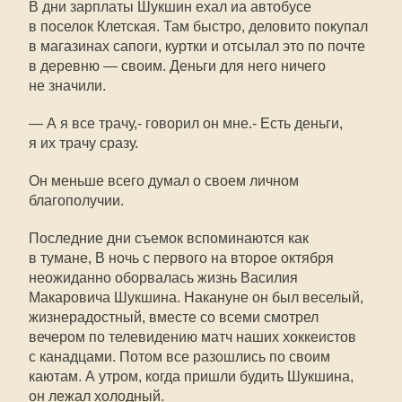
В дни зарплаты Шукшин ехал иа автобусе
в поселок Клетская. Там быстро, деловито покупал
в магазинах сапоги, куртки и отсылал это по почте
в деревню — своим. Деньги для него ничего
не значили.
— А я все трачу,- говорил он мне.- Есть деньги,
я их трачу сразу.
Он меньше всего думал о своем личном
благополучии.
Последние дни съемок вспоминаются как
в тумане, В ночь с первого на второе октября
неожиданно оборвалась жизнь Василия
Макаровича Шукшина. Накануне он был веселый,
жизнерадостный, вместе со всеми смотрел
вечером по телевидению матч наших хоккеистов
с канадцами. Потом все разошлись по своим
каютам. А утром, когда пришли будить Шукшина,
он лежал холодный.