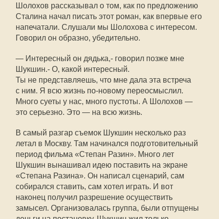
Шолохов рассказывал о том, как по предложению
Сталина начал писать этот роман, как впервые его
напечатали. Слушали мы Шолохова с интересом.
Говорил он образно, убедительно.
— Интересный он дядька,- говорил позже мне
Шукшин.- О, какой интересный.
Ты не представляешь, что мне дала эта встреча
с ним. Я всю жизнь по-новому переосмыслил.
Много суеты у нас, много пустоты. А Шолохов —
это серьезно. Это — на всю жизнь.
В самый разгар съемок Шукшин несколько раз
летал в Москву. Там начинался подготовительный
период фильма «Степан Разин». Много лет
Шукшин вынашивал идею поставить на экране
«Степана Разина». Он написал сценарий, сам
собирался ставить, сам хотел играть. И вот
наконец получил разрешение осуществить
замысел. Организовалась группа, были отпущены
деньги на постановку. Шукшин жил только