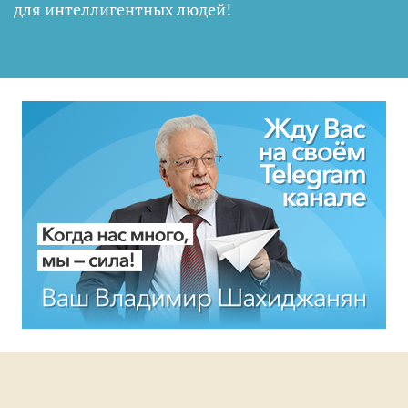
для интеллигентных людей
!