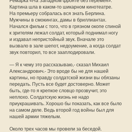
Ремарка «На Западном фронте без перемен».
Картина шла в каком-то шикарном кинотеатре.
На премьеру собралась вся знать Берлина.
Мужчины в смокингах, дамы в бриллиантах.
Начался фильм с того, что в грязном окопе спиной
к зрителям лежал солдат, который поднимал ногу
и издавал непристойный звук. Вначале это
вызвало в зале шепот, недоумение, а когда солдат
звук повторил, то все зааплодировали.
— Я к чему это рассказываю,- сказал Михаил
Александрович.- Это вроде бы не для нашей
картины, но правду солдатской жизни вы обязаны
передать. Пусть все будет достоверно. Может
быть, где-то я крепкое словцо прозвучит, это
неплохо. Солдатскую жизнь не надо
приукрашивать. Хорошо бы показать, как все было
на самом деле. Ведь второй год войны был для
нашей армии тяжелым.
Около трех часов мы провели за беседой.