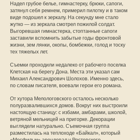
Надел грубое белье, гимнастерку, брюки, сапоги,
затянул себя ремнем, примерил пилотку и в таком
виде подошел к зеркалу. На секунду мне стало
жутко — из зеркала смотрел пожилой солдат.
Выгоревшая гимнастерка, стоптанные сапоги
заставили вспомнить забытые годы фронтовой
жизни, зем лянки, окопы, бомбежки, голод и тоску
тех тяжелых лет.
Съемки проходили недалеко от рабочего поселка
Клетская на берегу Дона. Места эти указал сам
Михаил Александрович Шолохов. Именно здесь,
по словам писателя, воевали герои его романа.
От хутора Мелологовского осталось несколько
полуразвалившихся домов. Вокруг них выстроили
настоящую станицу: с избами, амбарами, школой,
ветряной мельницей на пригорке. Декорации
выглядели натурально. Съемочная группа
разместилась на теплоходе «Байкал», который
«Мосфильм» арендовал у Ростовского