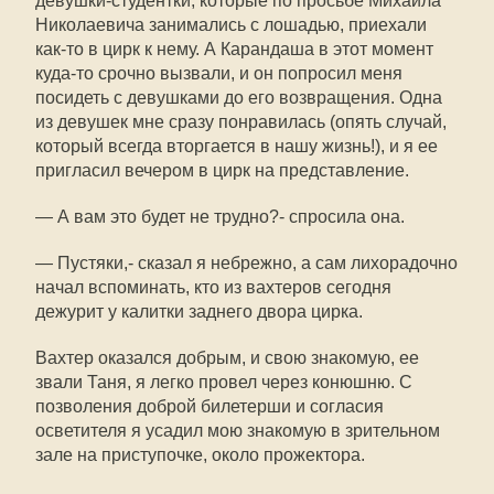
девушки-студентки, которые по просьбе Михаила
Николаевича занимались с лошадью, приехали
как-то в цирк к нему. А Карандаша в этот момент
куда-то срочно вызвали, и он попросил меня
посидеть с девушками до его возвращения. Одна
из девушек мне сразу понравилась (опять случай,
который всегда вторгается в нашу жизнь!), и я ее
пригласил вечером в цирк на представление.
— А вам это будет не трудно?- спросила она.
— Пустяки,- сказал я небрежно, а сам лихорадочно
начал вспоминать, кто из вахтеров сегодня
дежурит у калитки заднего двора цирка.
Вахтер оказался добрым, и свою знакомую, ее
звали Таня, я легко провел через конюшню. С
позволения доброй билетерши и согласия
осветителя я усадил мою знакомую в зрительном
зале на приступочке, около прожектора.