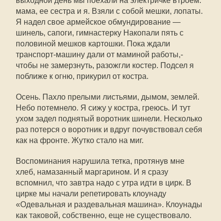
выходной день мы поехали на электричке втроем:
мама, ее сестра и я. Взяли с собой мешки, лопаты.
Я надел свое армейское обмундирование —
шинель, сапоги, гимнастерку Накопали пять с
половиной мешков картошки. Пока ждали
транспорт-машину дали от маминой работы,-
чтобы не замерзнуть, разожгли костер. Подсел я
поближе к огню, прикурил от костра.
Осень. Пахло прелыми листьями, дымом, землей.
Небо потемнело. Я сижу у костра, греюсь. И тут
ухом задел поднятый воротник шинели. Несколько
раз потерся о воротник и вдруг почувствовал себя
как на фронте. Жутко стало на миг.
Воспоминания нарушила тетка, протянув мне
хлеб, намазанный маргарином. И я сразу
вспомнил, что завтра надо с утра идти в цирк. В
цирке мы начали репетировать клоунаду
«Одевальная и раздевальная машина». Клоунады
как таковой, собственно, еще не существовало.