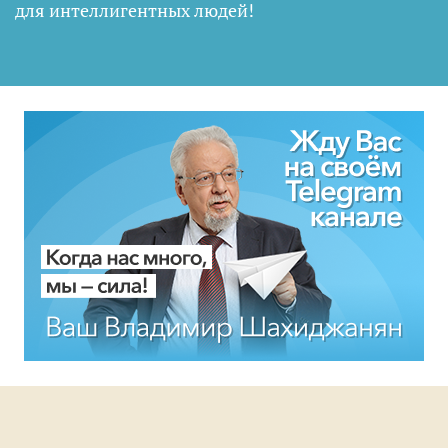
для интеллигентных людей
!