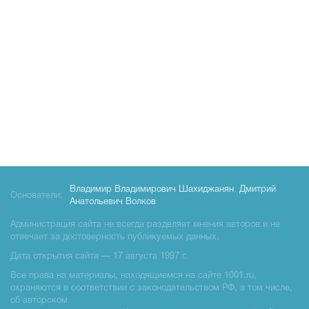
Владимир Владимирович Шахиджанян
,
Дмитрий
Основатели:
Анатольевич Волков
Администрация сайта не всегда разделяет мнения авторов и не
отвечает за достоверность публикуемых данных.
Дата открытия сайта — 17 августа 1997 г.
Все права на материалы, находящиемся на сайте 1001.ru,
охраняются в соответствии с законодательством РФ, в том числе,
об авторском