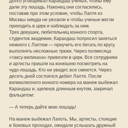
Долго уговаривал Карандаш ученых, чтобы ему
дали эту лошадь. Наконец они согласились,
поставив при этом условие, чтобы Лаптя из
Москвы никуда не увозили и чтобы ученые могли
приходить в цирк и наблюдать за ним.
Трех девушек, любительниц конного спорта,
студенток академии, Карандаш попросил заняться
немного с Лаптем — приучить его бегать по кругу,
выполнять несложные трюки. Через полмесяца
«таксу-великана» привезли в цирк. Все сотрудники
и артисты пришли на конюшню посмотреть на
чудо-лошадь. Кто ни увидит, все смеются. Через
десять дней состоялся дебют Лаптя. После
великолепного конного номера на манеж выбежал
Карандаш и, щелкнув длинным кнутом, закричал
фальцетом:
— А теперь дайте мою лошадь!
На манеж выбежал Лапоть. Мы, артисты, стоящие
в боковых проходах, ожидали услышать дружный