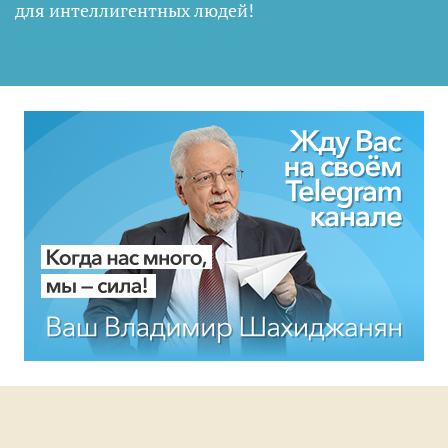
для интеллигентных людей
!