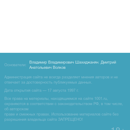
Владимир Владимирович Шахиджанян
,
Дмитрий
Основатели:
Анатольевич Волков
Администрация сайта не всегда разделяет мнения авторов и не
отвечает за достоверность публикуемых данных.
Дата открытия сайта — 17 августа 1997 г.
Все права на материалы, находящиемся на сайте 1001.ru,
охраняются в соответствии с законодательством РФ, в том числе,
об авторском
праве и смежных правах. Использование материалов сайте без
разрешения владельца сайта ЗАПРЕЩЕНО!