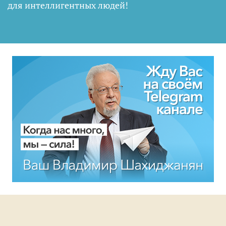
для интеллигентных людей
!