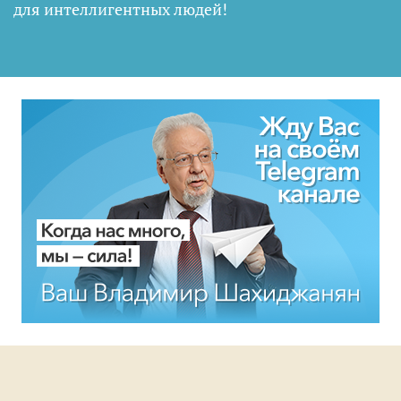
для интеллигентных людей
!