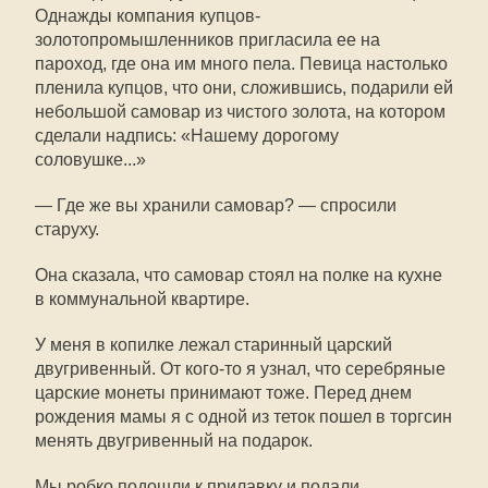
Однажды компания купцов-
золотопромышленников пригласила ее на
пароход, где она им много пела. Певица настолько
пленила купцов, что они, сложившись, подарили ей
небольшой самовар из чистого золота, на котором
сделали надпись: «Нашему дорогому
соловушке...»
— Где же вы хранили самовар? — спросили
старуху.
Она сказала, что самовар стоял на полке на кухне
в коммунальной квартире.
У меня в копилке лежал старинный царский
двугривенный. От кого-то я узнал, что серебряные
царские монеты принимают тоже. Перед днем
рождения мамы я с одной из теток пошел в торгсин
менять двугривенный на подарок.
Мы робко подошли к прилавку и подали